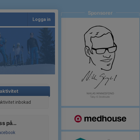
Sponsorer
Logga in
aktivitet
aktivitet inbokad
ss på...
acebook