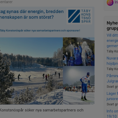
ntarer
I
Nyhet
grup
Vill di
energi
gemens
Täby Ko
Nuvara
höjdpro
Täby Ko
Påmin
Julgra
Svart g
Läger
juniore
Svart g
 Konstsnöspår söker nya samarbetspartners och
Info o
19/10