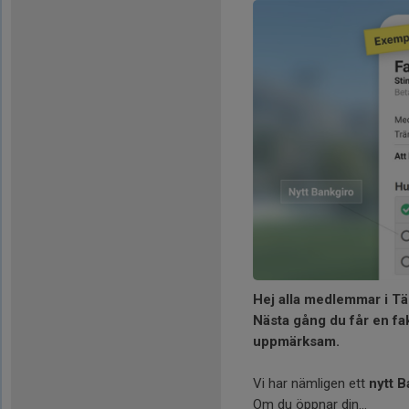
Hej alla medlemmar i Tä
Nästa gång du får en fak
uppmärksam.
Vi har nämligen ett
nytt B
Om du öppnar din...