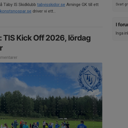
 på Täby IS Skidklubb
tabyisskidor.se
Arninge GK till ett
Svart g
ykonstsnospar.se
driver vi ett...
I for
Inga i
 TIS Kick Off 2026, lördag
r
mentarer