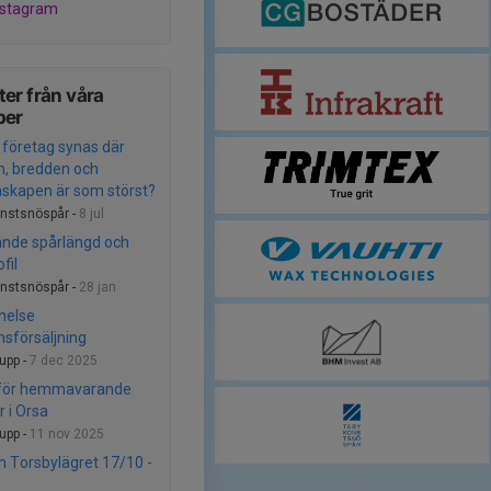
nstagram
er från våra
per
tt företag synas där
n, bredden och
kapen är som störst?
nstsnöspår -
8 jul
nde spårlängd och
fil
nstsnöspår -
28 jan
nelse
nsförsäljning
rupp -
7 dec 2025
 för hemmavarande
r i Orsa
rupp -
11 nov 2025
m Torsbylägret 17/10 -