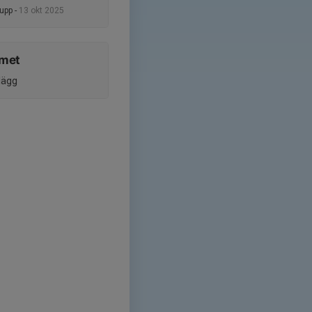
rupp -
13 okt 2025
umet
nlägg