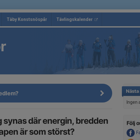
Täby Konstsnöspår
Tävlingskalender
r
Nästa 
 medlem?
Ingen 
tag synas där energin, bredden
Följ o
pen är som störst?
F