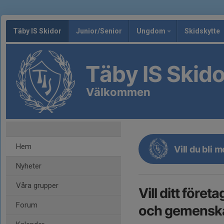
Täby IS Skidor
Junior/Senior
Ungdom
Skidskytte
Täby IS Skido
Välkommen
Hem
Vill du bli
Nyheter
Våra grupper
Vill ditt före
Forum
och gemenska