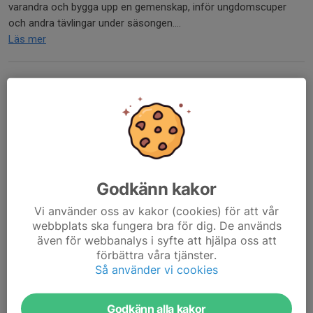
varandra och bygga upp en gemenskap, inför ungdomscuper
och andra tävlingar under säsongen....
Läs mer
Vallamöte - Nya Juniorföräldrar?
22 okt 2024
0 kommentarer
Godkänn kakor
Vi använder oss av kakor (cookies) för att vår
webbplats ska fungera bra för dig. De används
även för webbanalys i syfte att hjälpa oss att
förbättra våra tjänster.
Så använder vi cookies
Godkänn alla kakor