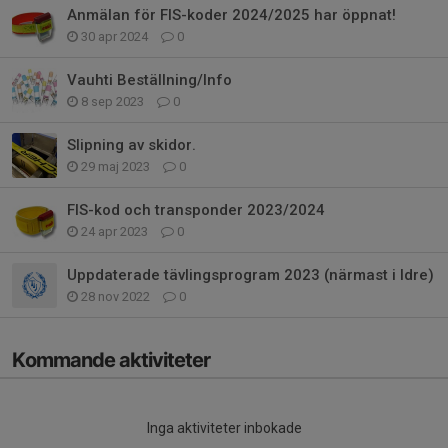
Anmälan för FIS-koder 2024/2025 har öppnat!
30 apr 2024
0
Vauhti Beställning/Info
8 sep 2023
0
Slipning av skidor.
29 maj 2023
0
FIS-kod och transponder 2023/2024
24 apr 2023
0
Uppdaterade tävlingsprogram 2023 (närmast i Idre)
28 nov 2022
0
Kommande aktiviteter
Inga aktiviteter inbokade