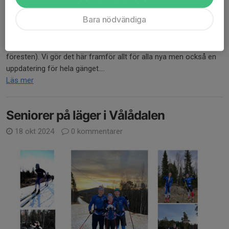
Bara nödvändiga
Hej, på torsdag har vi vallamöte i klubbstugan. Ser inte att någon
förälder till våra nya juniorer är anmälda (inte svarat alls
föresten). Vi gör det här framför allt för alla nya men också en
uppdatering för hela gänget....
Läs mer
Seniorer på läger i Vålådalen
18 okt 2024
0 kommentarer