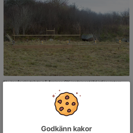
Nu är vår skjutplats på Arninge GK iordningställd inför vintern.
Lite förbättringar inför vintern med en mera permanent ställning
för tavlorna. Vi har även förberett så att vi kan få en mera
distinkt kant för skjutvallen...
Läs mer
Godkänn kakor
Fantastisk träningskväll vid Gullsjön!