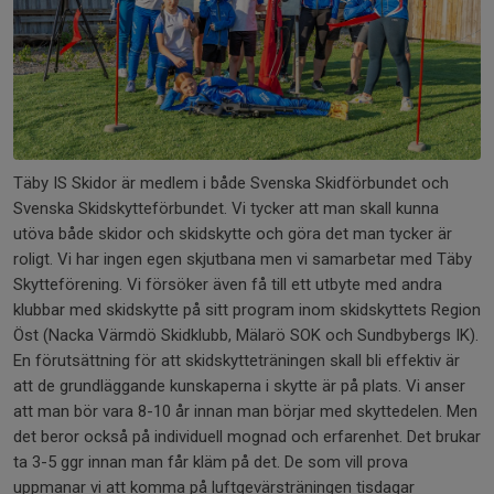
Täby IS Skidor är medlem i både Svenska Skidförbundet och
Svenska Skidskytteförbundet. Vi tycker att man skall kunna
utöva både skidor och skidskytte och göra det man tycker är
roligt. Vi har ingen egen skjutbana men vi samarbetar med Täby
Skytteförening. Vi försöker även få till ett utbyte med andra
klubbar med skidskytte på sitt program inom skidskyttets Region
Öst (Nacka Värmdö Skidklubb, Mälarö SOK och Sundbybergs IK).
En förutsättning för att skidskytteträningen skall bli effektiv är
att de grundläggande kunskaperna i skytte är på plats. Vi anser
att man bör vara 8-10 år innan man börjar med skyttedelen. Men
det beror också på individuell mognad och erfarenhet. Det brukar
ta 3-5 ggr innan man får kläm på det. De som vill prova
uppmanar vi att komma på luftgevärsträningen tisdagar