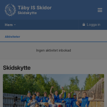
Täby IS Skidor
Skidskytte
Logga in
Hem
Aktiviteter
Ingen aktivitet inbokad
Skidskytte