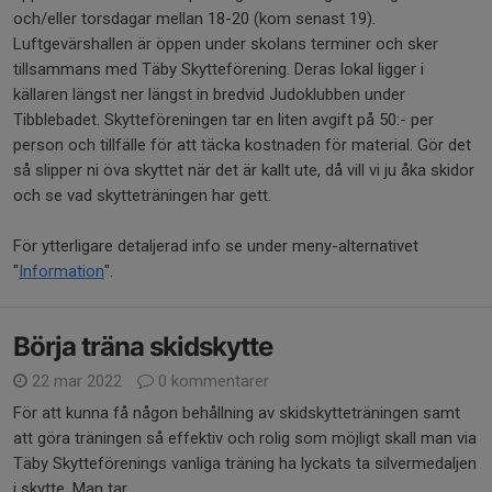
och/eller torsdagar mellan 18-20 (kom senast 19).
Luftgevärshallen är öppen under skolans terminer och sker
tillsammans med Täby Skytteförening. Deras lokal ligger i
källaren längst ner längst in bredvid Judoklubben under
Tibblebadet. Skytteföreningen tar en liten avgift på 50:- per
person och tillfälle för att täcka kostnaden för material. Gör det
så slipper ni öva skyttet när det är kallt ute, då vill vi ju åka skidor
och se vad skytteträningen har gett.
För ytterligare detaljerad info se under meny-alternativet
"
Information
".
Börja träna skidskytte
22 mar 2022
0 kommentarer
För att kunna få någon behållning av skidskytteträningen samt
att göra träningen så effektiv och rolig som möjligt skall man via
Täby Skytteförenings vanliga träning ha lyckats ta silvermedaljen
i skytte. Man tar...