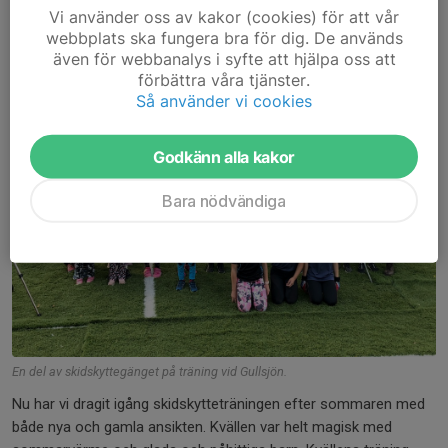
Vi använder oss av kakor (cookies) för att vår
8 sep 2021
0 kommentarer
webbplats ska fungera bra för dig. De används
även för webbanalys i syfte att hjälpa oss att
förbättra våra tjänster.
Så använder vi cookies
Godkänn alla kakor
Bara nödvändiga
En del av skidskyttegänget på träning vid Gullsjön.
Nu har vi dragit igång skidskytteträningen efter sommaren med
både nya och gamla ansikten. Kvällen var helt magisk med