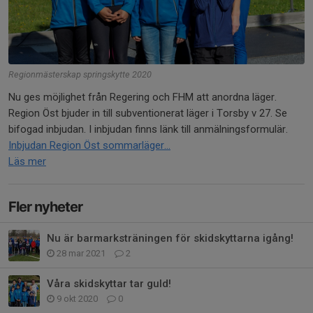
Regionmästerskap springskytte 2020
Nu ges möjlighet från Regering och FHM att anordna läger.
Region Öst bjuder in till subventionerat läger i Torsby v 27. Se
bifogad inbjudan. I inbjudan finns länk till anmälningsformulär.
Inbjudan Region Öst sommarläger...
Läs mer
Fler nyheter
Nu är barmarksträningen för skidskyttarna igång!
28 mar 2021
2
Våra skidskyttar tar guld!
9 okt 2020
0