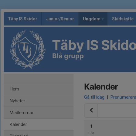
Täby IS Skidor
Junior/Senior
Ungdom
Skidskytte
Täby IS Skido
Blå grupp
Kalender
Hem
Gå till idag
|
Prenumerer
Nyheter
Medlemmar
Kalender
1
Lör