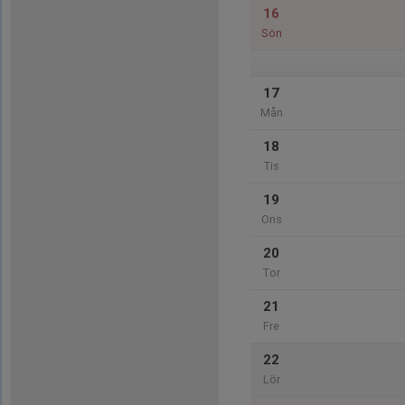
16
Sön
17
Mån
18
Tis
19
Ons
20
Tor
21
Fre
22
Lör