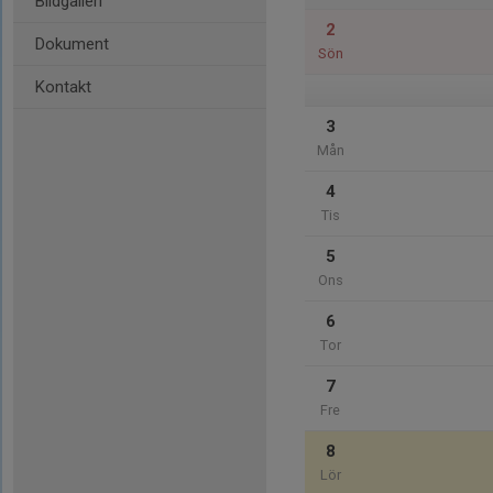
Bildgalleri
2
Dokument
Sön
Kontakt
3
Mån
4
Tis
5
Ons
6
Tor
7
Fre
8
Lör