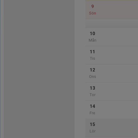
9
Sön
10
Mån
11
Tis
12
Ons
13
Tor
14
Fre
15
Lör