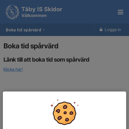
Täby IS Skidor
Välkommen
Logga in
Boka tid spårvärd
Boka tid spårvärd
Länk till att boka tid som spårvärd
Klicka här!