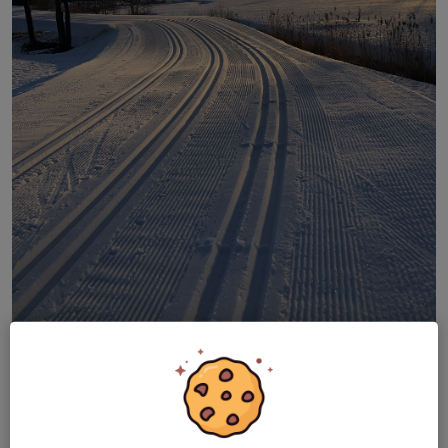
Välkommen till Norrskidan & Norrcupen!
Se mer info i
Norrskidans inbjudan
Datum & platser: