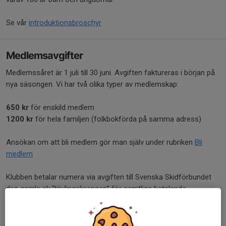
Se vår
introduktionsbroschyr
Medlemsavgifter
Medlemssåret är 1 juli till 30 juni. Avgiften faktureras i början på
nya säsongen. Vi har två olika typer av medlemskap:
650 kr
för enskild medlem
1200 kr
för hela familjen (folkbokförda på samma adress)
Ansökan om att bli medlem gör man själv under rubriken
Bli
medlem
Klubben betalar numera via avgiften till Svenska Skidförbundet
den gamla sk “tävlingslicensen” för samtliga betalande
medlemmar. Denna avgift på ca 100:- betalade medlemmen
tidigare själv. Det betyder att alla som betalt medlemsavgift i
Täby IS Skidor är försäkrad via Folksam vid både träning och