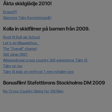
Äkta skidglädje 2010!
Dropoff!
Skicross Täby Konstsnöspår!
Kolla in skidfilmer på barnen från 2009.
Rock´N Roll ski School
Let´s go Maaadshus…
The “Overall” champ!
360 clean 0001
Allspeedroad cross country 360 experience Täby IS
Täby on Iss
Täby IS kids on rimfrost 1 mm nyfallen snö
Bonusfilm! Stafettbrons Stockholms DM 2009
No Cross Country Skiing for Old Men