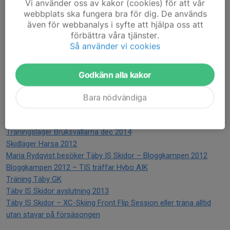
Vi använder oss av kakor (cookies) för att vår
webbplats ska fungera bra för dig. De används
även för webbanalys i syfte att hjälpa oss att
förbättra våra tjänster.
Så använder vi cookies
Godkänn alla kakor
Bara nödvändiga
Äldre filmer
Träningsläger Bruksvallarna dec 2014
Skidläger Harsa 2012
Maria Rydqvist besöker Täby IS Skidor – Bloggkampen 2012
Bloggkampen 2012 – TIS träffar Hybo AIK
Träning Täby GK
Täby IS Skidor avslutning 2013
Täby IS Skidor – XC-Skiing Front Flip Session eller träna alltid
utan stavar på försäsongen