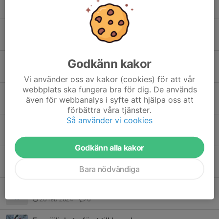
10 apr 2025
0
Utförsäljning av landslagskläder
28 nov 2024
0
Godkänn kakor
Info om Torsbylägret 11/10 - 13/10
27 sep 2024
0
Vi använder oss av kakor (cookies) för att vår
webbplats ska fungera bra för dig. De används
Säsongen 2023/24 snart slut……
även för webbanalys i syfte att hjälpa oss att
7 jun 2024
0
förbättra våra tjänster.
Så använder vi cookies
Webinar med Andreas Nygaard
19 apr 2024
0
Godkänn alla kakor
Inbjudan till Stockholms skidförbunds junior/seniorläger 2024 (även 2009:or
2 apr 2024
0
Bara nödvändiga
Klubbresa till Svenska Skidspelen i Falun 16/3
20 feb 2024
0