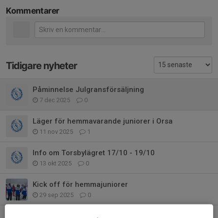
Kommentarer
Tidigare nyheter
Påminnelse Julgransförsäljning
7 dec 2025
0
Läger för hemmavarande juniorer i Orsa
11 nov 2025
1
Info om Torsbylägret 17/10 - 19/10
13 okt 2025
0
Kick off för hemmajuniorer
29 sep 2025
0
Inbjudan till Stockholms Skidförbunds junior/seniorläger 2025