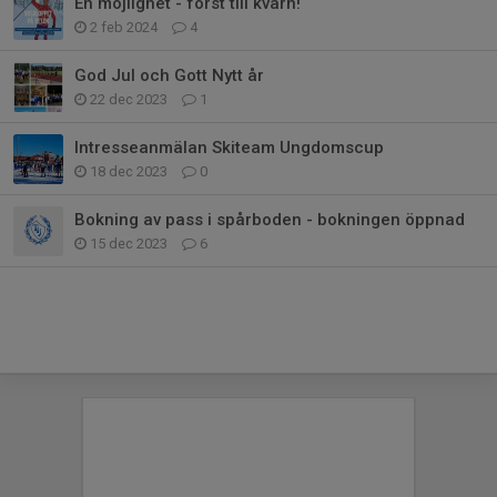
En möjlighet - först till kvarn!
2 feb 2024
4
God Jul och Gott Nytt år
22 dec 2023
1
Intresseanmälan Skiteam Ungdomscup
18 dec 2023
0
Bokning av pass i spårboden - bokningen öppnad
15 dec 2023
6