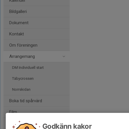
Kalender
Bildgalleri
Dokument
Kontakt
Om föreningen
Arrangemang
DM Individuell start
Täbycrossen
Norrskidan
Boka tid spårvärd
Film
Länkar
Godkänn kakor