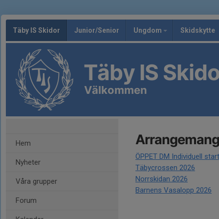
Täby IS Skidor
Junior/Senior
Ungdom
Skidskytte
Täby IS Skido
Välkommen
Arrangeman
Hem
ÖPPET DM Individuell star
Nyheter
Täbycrossen 2026
Norrskidan 2026
Våra grupper
Barnens Vasalopp 2026
Forum