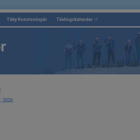
Täby Konstsnöspår
Tävlingskalender
r
g
t 2026