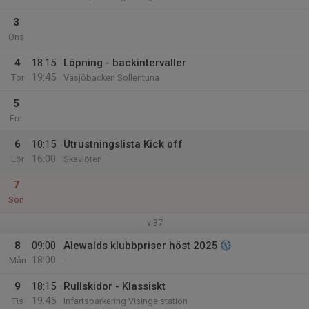
3
Ons
4
18:15
Löpning - backintervaller
19:45
Tor
Väsjöbacken Sollentuna
5
Fre
6
10:15
Utrustningslista Kick off
16:00
Lör
Skavlöten
7
Sön
v.37
8
09:00
Alewalds klubbpriser höst 2025
18:00
Mån
-
9
18:15
Rullskidor - Klassiskt
19:45
Tis
Infartsparkering Visinge station