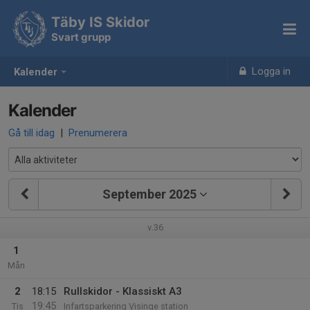
Täby IS Skidor
Svart grupp
Logga in
Kalender
Kalender
Gå till idag
|
Prenumerera
September 2025
v.36
1
Mån
2
18:15
Rullskidor - Klassiskt A3
19:45
Tis
Infartsparkering Visinge station