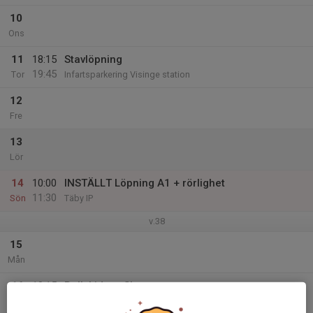
10
Ons
11
18:15
Stavlöpning
19:45
Tor
Infartsparkering Visinge station
12
Fre
13
Lör
14
10:00
INSTÄLLT Löpning A1 + rörlighet
11:30
Sön
Täby IP
v.38
15
Mån
16
18:15
Rullskidor - Skate
19:45
Tis
Infartsparkering Visinge station