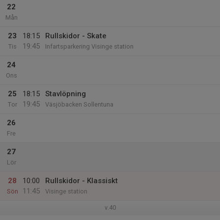
22
Mån
23
18:15
Rullskidor - Skate
19:45
Tis
Infartsparkering Visinge station
24
Ons
25
18:15
Stavlöpning
19:45
Tor
Väsjöbacken Sollentuna
26
Fre
27
Lör
28
10:00
Rullskidor - Klassiskt
11:45
Sön
Visinge station
v.40