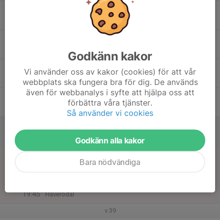
17
Ons
18
18:00
TIS skidbytardag
20:15
Tor
Klubbstugan Täby IP
Godkänn kakor
18:15
Stavlöpning
Vi använder oss av kakor (cookies) för att vår
19:45
Klubbstugan Täby IP
webbplats ska fungera bra för dig. De används
även för webbanalys i syfte att hjälpa oss att
19
förbättra våra tjänster.
Fre
Så använder vi cookies
20
Lör
Godkänn alla kakor
21
10:00
Rullskidor - Klassiskt
Bara nödvändiga
12:00
Sön
Infartsparkering Visinge station
12:15
Rallarrullen 2025
19:45
Häverödal
v.39