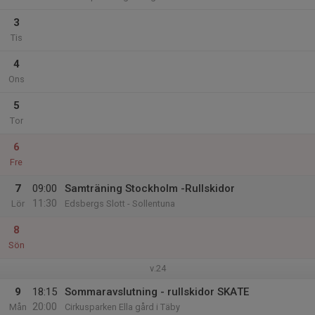
3
Tis
4
Ons
5
Tor
6
Fre
7
09:00
Samträning Stockholm -Rullskidor
11:30
Lör
Edsbergs Slott - Sollentuna
8
Sön
v.24
9
18:15
Sommaravslutning - rullskidor SKATE
20:00
Mån
Cirkusparken Ella gård i Täby