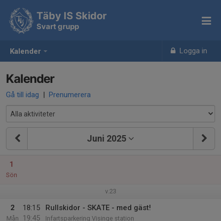
Täby IS Skidor
Svart grupp
Logga in
Kalender
Kalender
Gå till idag
|
Prenumerera
Juni 2025
1
Sön
v.23
2
18:15
Rullskidor - SKATE - med gäst!
19:45
Mån
Infartsparkering Visinge station