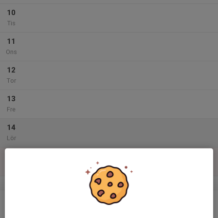
10
Tis
11
Ons
12
Tor
13
Fre
14
Lör
15
Sön
v.25
16
Mån