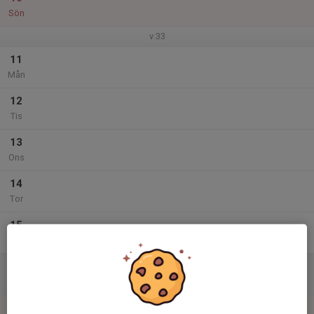
Sön
v.33
11
Mån
12
Tis
13
Ons
14
Tor
15
Fre
16
Lör
17