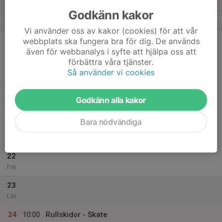
Sön
Godkänn kakor
v.34
Vi använder oss av kakor (cookies) för att vår
18
webbplats ska fungera bra för dig. De används
Mån
även för webbanalys i syfte att hjälpa oss att
förbättra våra tjänster.
19
18:15
Rullskidor - Klassiskt
Så använder vi cookies
19:45
Tis
Infartsparkering Visinge station
20
Godkänn alla kakor
Ons
Bara nödvändiga
21
18:15
Löpning
19:45
Tor
Väsjöbacken Sollentuna
22
Fre
23
Lör
24
10:00
Rullskidor - Skate