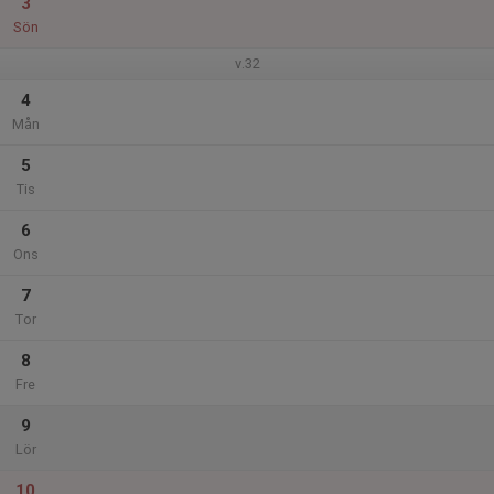
3
Sön
v.32
4
Mån
5
Tis
6
Ons
7
Tor
8
Fre
9
Lör
10