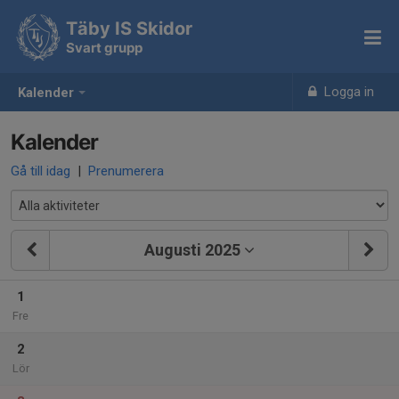
Täby IS Skidor
Svart grupp
Logga in
Kalender
Kalender
Gå till idag
|
Prenumerera
Augusti 2025
1
Fre
2
Lör