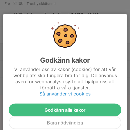
21:00
Fre
Trosby skidtunnel
15:00
Info om Torsbylägret 17/10 - 19/10
16:00
Torsby skidtunnel
15:00
Torsbyläger
20:00
Torsby skidtunnel
18
09:00
Torsbyläger
11:00
Lör
Torsby skidtunnel
Godkänn kakor
13:00
Torsbyläger
Vi använder oss av kakor (cookies) för att vår
14:00
Torsby skidtunnel
webbplats ska fungera bra för dig. De används
även för webbanalys i syfte att hjälpa oss att
15:00
Torsbyläger
förbättra våra tjänster.
17:00
Torsby skidtunnel
Så använder vi cookies
19
09:00
Torsbyläger
11:00
Sön
Torsby skidtunnel
Godkänn alla kakor
13:00
Torsbyläger
Bara nödvändiga
15:00
Torsby skidtunnel