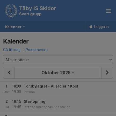
Täby IS Skidor
Svart grupp
Logga in
Kalender
Kalender
Gå till idag
|
Prenumerera
Oktober 2025
1
18:00
Torsbylägret - Allergier / Kost
19:00
Ons
Internet
2
18:15
Stavlöpning
19:45
Tor
Infartsparkering Visinge station