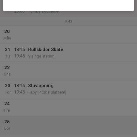
16:00
Torsbyläger
20:00
Torsby skidtunnel
v.43
20
Mån
21
18:15
Rullskidor Skate
19:45
Tis
Visinge station
22
Ons
23
18:15
Stavlöpning
19:45
Tor
Täby IP (obs platsen!)
24
Fre
25
Lör