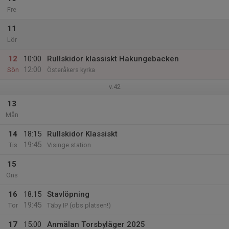
Fre
11
Lör
12
10:00
Rullskidor klassiskt Hakungebacken
12:00
Sön
Österåkers kyrka
v.42
13
Mån
14
18:15
Rullskidor Klassiskt
19:45
Tis
Visinge station
15
Ons
16
18:15
Stavlöpning
19:45
Tor
Täby IP (obs platsen!)
17
15:00
Anmälan Torsbyläger 2025