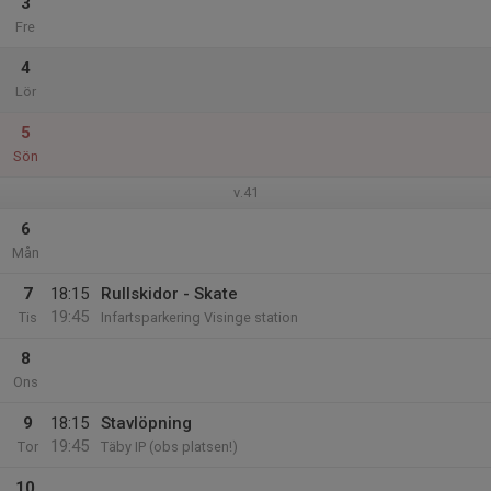
3
Fre
4
Lör
5
Sön
v.41
6
Mån
7
18:15
Rullskidor - Skate
19:45
Tis
Infartsparkering Visinge station
8
Ons
9
18:15
Stavlöpning
19:45
Tor
Täby IP (obs platsen!)
10