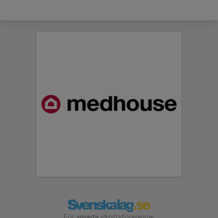
För
smarta
idrottsföreningar