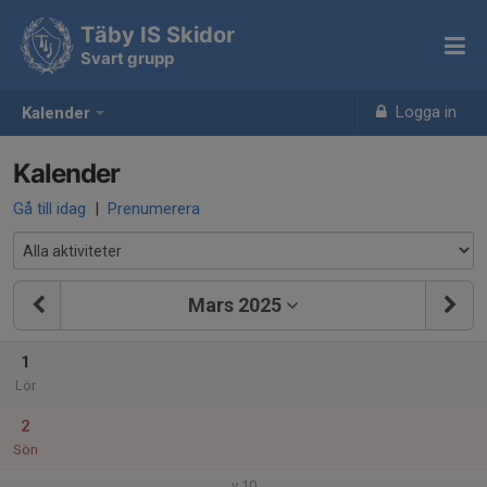
Täby IS Skidor
Svart grupp
Logga in
Kalender
Kalender
Gå till idag
|
Prenumerera
Mars 2025
1
Lör
2
Sön
v.10