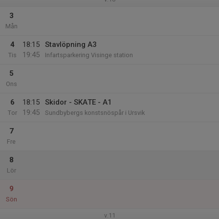
3
Mån
4
18:15
Stavlöpning A3
19:45
Tis
Infartsparkering Visinge station
5
Ons
6
18:15
Skidor - SKATE - A1
19:45
Tor
Sundbybergs konstsnöspår i Ursvik
7
Fre
8
Lör
9
Sön
v.11