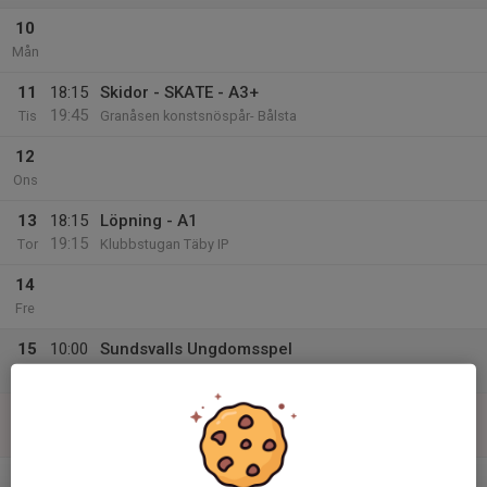
10
Mån
11
18:15
Skidor - SKATE - A3+
19:45
Tis
Granåsen konstsnöspår- Bålsta
12
Ons
13
18:15
Löpning - A1
19:15
Tor
Klubbstugan Täby IP
14
Fre
15
10:00
Sundsvalls Ungdomsspel
17:00
Lör
Södraberget
16
10:00
Sundsvalls Ungdomsspel
17:00
Sön
Södraberget
v.12