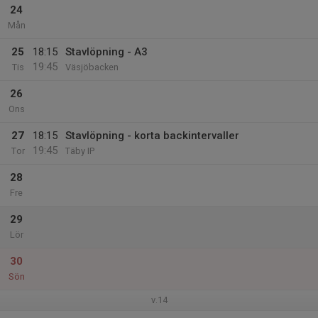
24
Mån
25
18:15
Stavlöpning - A3
19:45
Tis
Väsjöbacken
26
Ons
27
18:15
Stavlöpning - korta backintervaller
19:45
Tor
Täby IP
28
Fre
29
Lör
30
Sön
v.14