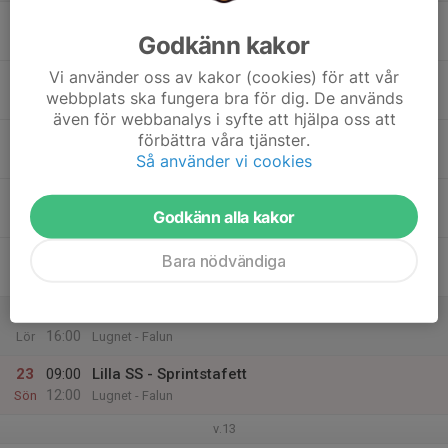
17
Godkänn kakor
Mån
Vi använder oss av kakor (cookies) för att vår
18
18:15
Stavlöpning - A3+
webbplats ska fungera bra för dig. De används
19:45
Tis
Infartsparkering Visinge station
även för webbanalys i syfte att hjälpa oss att
19
förbättra våra tjänster.
Så använder vi cookies
Ons
20
18:15
Löpning - A1 med impulser
Godkänn alla kakor
19:30
Tor
Täby IP
21
Bara nödvändiga
Fre
22
11:00
Lilla SS - individuellt
16:00
Lör
Lugnet - Falun
23
09:00
Lilla SS - Sprintstafett
12:00
Sön
Lugnet - Falun
v.13