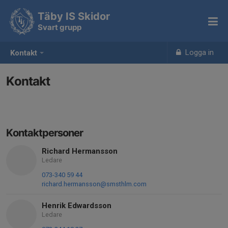
Täby IS Skidor
Svart grupp
Logga in
Kontakt
Kontakt
Kontaktpersoner
Richard Hermansson
Ledare
073-340 59 44
richard.hermansson@smsthlm.com
Henrik Edwardsson
Ledare