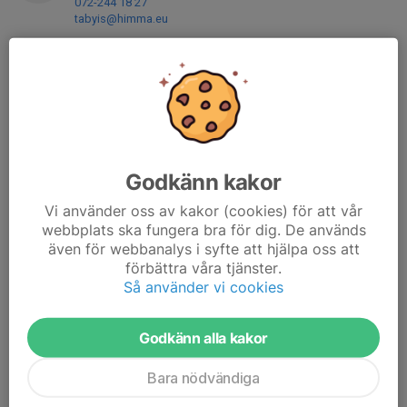
072-244 18 27
tabyis@himma.eu
Fredrik Knutsen
Ledare
076-176 39 69
fredrik_knutsen@hotmail.com
Henrik Alvarsson
Ledare
Godkänn kakor
+4687269851
Vi använder oss av kakor (cookies) för att vår
073-375 75 50
webbplats ska fungera bra för dig. De används
henrik.alvarsson@soderbergpartners.se
även för webbanalys i syfte att hjälpa oss att
förbättra våra tjänster.
Oskar Nederheim
Ledare
Så använder vi cookies
Mobil visas bara för inloggade
E-post visas bara för inloggade
Godkänn alla kakor
Bara nödvändiga