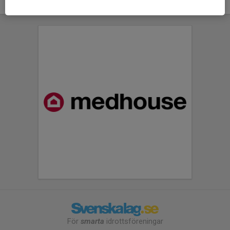
För
smarta
idrottsföreningar