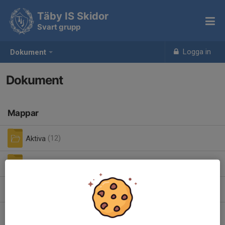
Täby IS Skidor
Svart grupp
Logga in
Dokument
Dokument
Mappar
Aktiva
(12)
Gamla dokument ( innan 2022-06)
(6)
Höstlov 2022
(3)