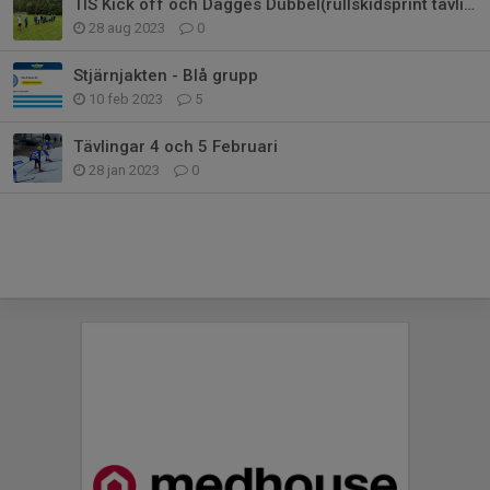
TIS Kick off och Dagges Dubbel(rullskidsprint tävling)
28 aug 2023
0
Stjärnjakten - Blå grupp
10 feb 2023
5
Tävlingar 4 och 5 Februari
28 jan 2023
0