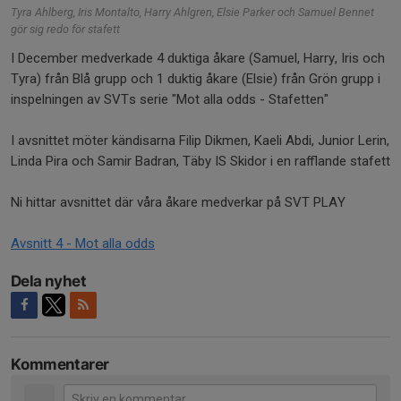
Tyra Ahlberg, Iris Montalto, Harry Ahlgren, Elsie Parker och Samuel Bennet
gör sig redo för stafett
I December medverkade 4 duktiga åkare (Samuel, Harry, Iris och
Tyra) från Blå grupp och 1 duktig åkare (Elsie) från Grön grupp i
inspelningen av SVTs serie "Mot alla odds - Stafetten"
I avsnittet möter kändisarna Filip Dikmen, Kaeli Abdi, Junior Lerin,
Linda Pira och Samir Badran, Täby IS Skidor i en rafflande stafett
Ni hittar avsnittet där våra åkare medverkar på SVT PLAY
Avsnitt 4 - Mot alla odds
Dela nyhet
Kommentarer