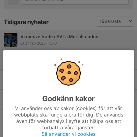
Tidigare nyheter
Vi medverkade i SVTs Mot alla odds
21 feb 2025
0
Lilla Skidspelen i Falun
27 jan 2025
0
Tävlingar 2025
19 dec 2024
0
Spårboden bemanning Blå grupp
Godkänn kakor
17 dec 2024
0
Vi använder oss av kakor (cookies) för att vår
webbplats ska fungera bra för dig. De används
Ni vet väl om att vi har en Whatsapp-grupp?
även för webbanalys i syfte att hjälpa oss att
8 sep 2024
0
förbättra våra tjänster.
Så använder vi cookies
Lilla SS Stafettlagsuppställningen