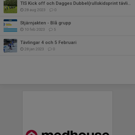
TIS Kick off och Dagges Dubbel(rullskidsprint tävling)
28 aug 2023
0
Stjärnjakten - Blå grupp
10 feb 2023
5
Tävlingar 4 och 5 Februari
28 jan 2023
0