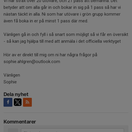
Vi har strax över 20 utövare, och 21 pass att bemanna. Det
betyder att om alla går in och bokar in sig på 1 pass så har vi
nästan täckt in alla. Ni som har utövare i grön grupp kommer
även få boka in er på minst 1 pass där med.
Vänligen gå in och fyll i så snart som möjligt så vi får en översikt
- så kan jag hjälpa till med att anmäla i det officiella verktyget
Hör av er direkt till mig om ni har några frågor på
sophie.ahlgren@outlook.com
Vänligen
Sophie
Dela nyhet
Kommentarer