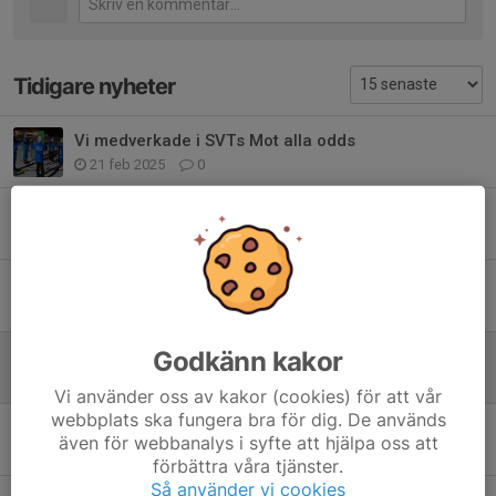
Tidigare nyheter
Vi medverkade i SVTs Mot alla odds
21 feb 2025
0
Lilla Skidspelen i Falun
27 jan 2025
0
Tävlingar 2025
19 dec 2024
0
Godkänn kakor
Spårboden bemanning Blå grupp
17 dec 2024
0
Vi använder oss av kakor (cookies) för att vår
webbplats ska fungera bra för dig. De används
Ni vet väl om att vi har en Whatsapp-grupp?
även för webbanalys i syfte att hjälpa oss att
8 sep 2024
0
förbättra våra tjänster.
Så använder vi cookies