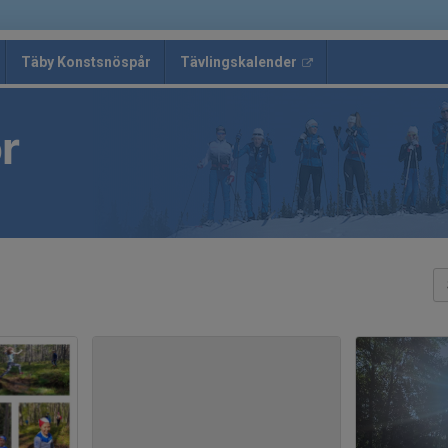
Täby Konstsnöspår
Tävlingskalender
r