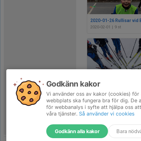
2020-02-01
|
9 st
Godkänn kakor
Vi använder oss av kakor (cookies) för 
2019-12-06
|
14 st
webbplats ska fungera bra för dig. De
för webbanalys i syfte att hjälpa oss at
våra tjänster.
Så använder vi cookies
Godkänn alla kakor
Bara nödv