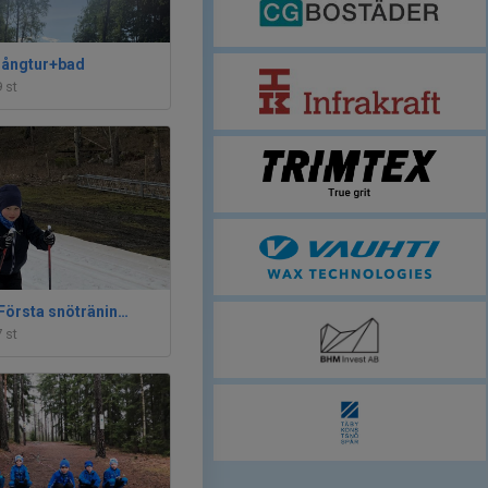
långtur+bad
9 st
2020-02-09 Första snöträningen
7 st