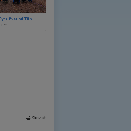
2019-12-08 Fyrklöver på Täby IP
11 st
Skriv ut