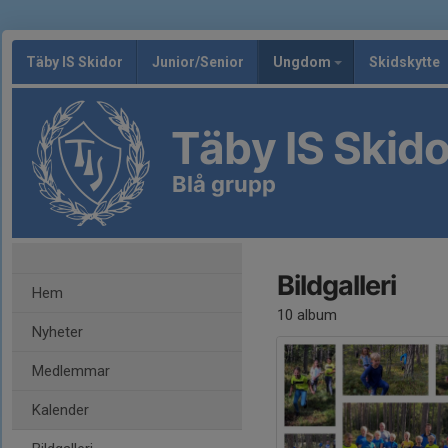
Täby IS Skidor
Junior/Senior
Ungdom
Skidskytte
Täby IS Skido
Blå grupp
Bildgalleri
Hem
10 album
Nyheter
Medlemmar
Kalender