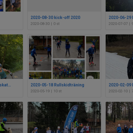
2020-08-30 kick-off 2020
2020-06-29 
2020-08-30
|
0 st
2020-07-07
|
2020-06-22 Crosspass: skate+bad
2020-05-18 Rullskidträning
2020-05-19
|
10 st
2020-02-10
|