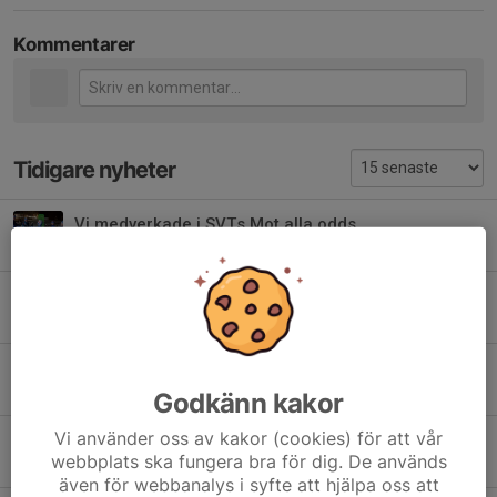
Kommentarer
Tidigare nyheter
Vi medverkade i SVTs Mot alla odds
21 feb 2025
0
Lilla Skidspelen i Falun
27 jan 2025
0
Tävlingar 2025
19 dec 2024
0
Godkänn kakor
Vi använder oss av kakor (cookies) för att vår
Spårboden bemanning Blå grupp
webbplats ska fungera bra för dig. De används
17 dec 2024
0
även för webbanalys i syfte att hjälpa oss att