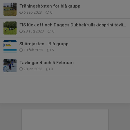
Träningshösten för blå grupp
6 sep 2023
0
TIS Kick off och Dagges Dubbel(rullskidsprint tävling)
28 aug 2023
0
Stjärnjakten - Blå grupp
10 feb 2023
5
Tävlingar 4 och 5 Februari
28 jan 2023
0