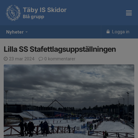
Täby IS Skidor
Blå grupp
Logga in
Nyheter
Lilla SS Stafettlagsuppställningen
23 mar 2024
0 kommentarer