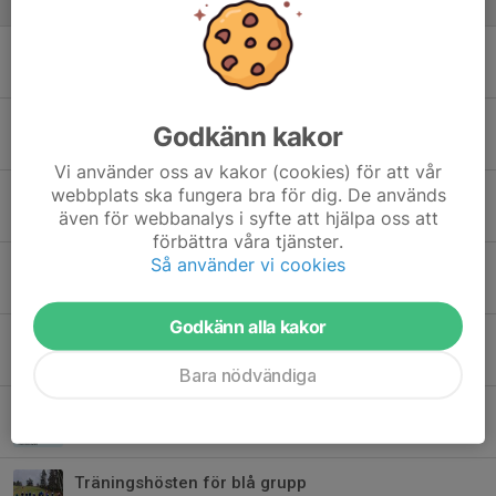
8 sep 2024
0
Lilla SS Stafettlagsuppställningen
23 mar 2024
0
Säsongslut och uppstart av vårsäsongen!
Godkänn kakor
12 mar 2024
0
Vi använder oss av kakor (cookies) för att vår
webbplats ska fungera bra för dig. De används
Klubbresa till Svenska Skidspelen i Falun 16/3
även för webbanalys i syfte att hjälpa oss att
28 feb 2024
0
förbättra våra tjänster.
Så använder vi cookies
God Jul och information
23 dec 2023
0
Godkänn alla kakor
Träningsupplägg Trysillägret(blå grupp)
22 nov 2023
0
Bara nödvändiga
Liveföreläsning med Calle Halvarsson
6 nov 2023
0
Träningshösten för blå grupp