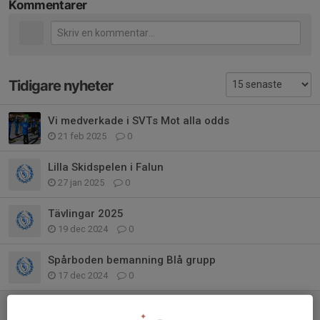
Kommentarer
Tidigare nyheter
Vi medverkade i SVTs Mot alla odds
21 feb 2025
0
Lilla Skidspelen i Falun
27 jan 2025
0
Tävlingar 2025
19 dec 2024
0
Spårboden bemanning Blå grupp
17 dec 2024
0
Ni vet väl om att vi har en Whatsapp-grupp?