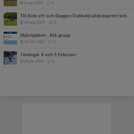
6 sep 2023
0
TIS Kick off och Dagges Dubbel(rullskidsprint tävling)
28 aug 2023
0
Stjärnjakten - Blå grupp
10 feb 2023
5
Tävlingar 4 och 5 Februari
28 jan 2023
0