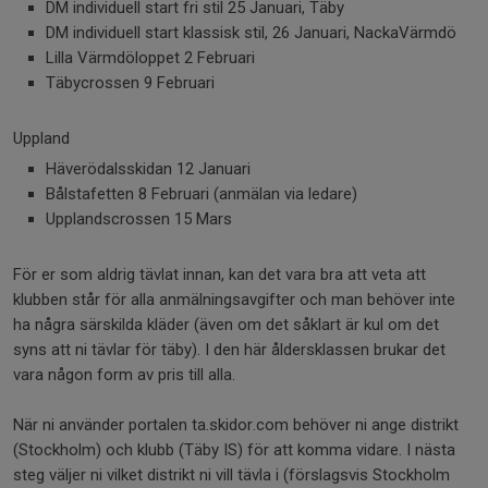
DM individuell start fri stil 25 Januari, Täby
DM individuell start klassisk stil, 26 Januari, NackaVärmdö
Lilla Värmdöloppet 2 Februari
Täbycrossen 9 Februari
Uppland
Häverödalsskidan 12 Januari
Bålstafetten 8 Februari (anmälan via ledare)
Upplandscrossen 15 Mars
För er som aldrig tävlat innan, kan det vara bra att veta att
klubben står för alla anmälningsavgifter och man behöver inte
ha några särskilda kläder (även om det såklart är kul om det
syns att ni tävlar för täby). I den här åldersklassen brukar det
vara någon form av pris till alla.
När ni använder portalen ta.skidor.com behöver ni ange distrikt
(Stockholm) och klubb (Täby IS) för att komma vidare. I nästa
steg väljer ni vilket distrikt ni vill tävla i (förslagsvis Stockholm