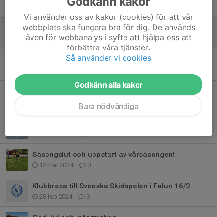
Godkänn kakor
27 jan 2025
0
Vi använder oss av kakor (cookies) för att vår
webbplats ska fungera bra för dig. De används
Tävlingar 2025
även för webbanalys i syfte att hjälpa oss att
19 dec 2024
0
förbättra våra tjänster.
Så använder vi cookies
Spårboden bemanning Blå grupp
17 dec 2024
0
Godkänn alla kakor
Ni vet väl om att vi har en Whatsapp-grupp?
8 sep 2024
0
Bara nödvändiga
Lilla SS Stafettlagsuppställningen
23 mar 2024
0
Säsongslut och uppstart av vårsäsongen!
12 mar 2024
0
Klubbresa till Svenska Skidspelen i Falun 16/3
28 feb 2024
0