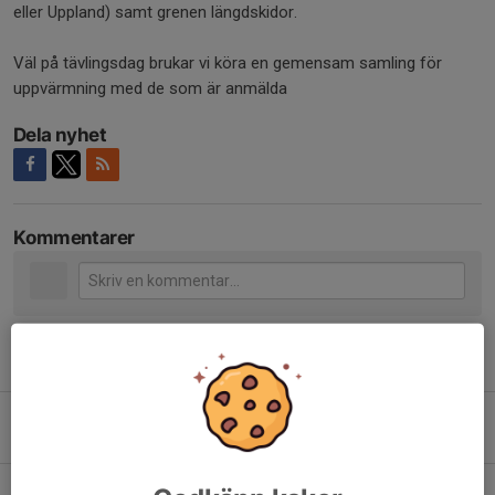
eller Uppland) samt grenen längdskidor.
Väl på tävlingsdag brukar vi köra en gemensam samling för
uppvärmning med de som är anmälda
Dela nyhet
Kommentarer
Tidigare nyheter
Vi medverkade i SVTs Mot alla odds
21 feb 2025
0
Lilla Skidspelen i Falun