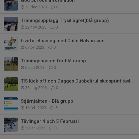
God Jul och information
23 dec 2023
0
Träningsupplägg Trysillägret(blå grupp)
22 nov 2023
0
Liveföreläsning med Calle Halvarsson
6 nov 2023
0
Träningshösten för blå grupp
6 sep 2023
0
TIS Kick off och Dagges Dubbel(rullskidsprint tävling)
28 aug 2023
0
Stjärnjakten - Blå grupp
10 feb 2023
5
Tävlingar 4 och 5 Februari
28 jan 2023
0