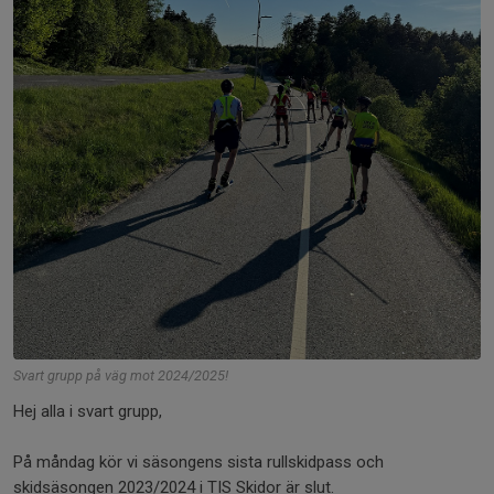
Svart grupp på väg mot 2024/2025!
Hej alla i svart grupp,
På måndag kör vi säsongens sista rullskidpass och
skidsäsongen 2023/2024 i TIS Skidor är slut.