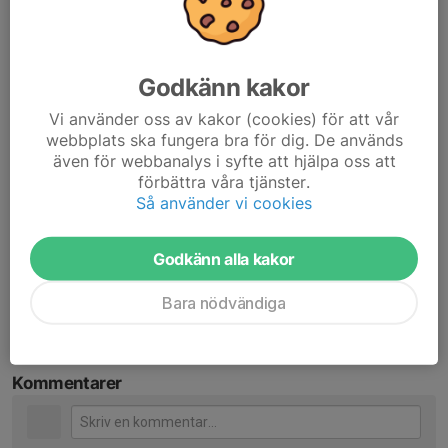
sommar så ses vi i höst!
I svart grupp kommer 2024/2025 bjuda på ………. Hemmaläger –
Godkänn kakor
Cooperstester - rullskidor i solsken, regn och med pannlampa –
stavgång i Väsjöbacken– Torsbyläger – Trysilläger – mycket
Vi använder oss av kakor (cookies) för att vår
skidor på Täby konstsnöspår – tävlingar både i Stockholm och
webbplats ska fungera bra för dig. De används
ute i landet – och mycket mera…. Och alltid med en fantastisk
även för webbanalys i syfte att hjälpa oss att
bra stämning i gruppen!
förbättra våra tjänster.
Så använder vi cookies
Sommarhälsningar
/Ledarna i Svart
Godkänn alla kakor
Dela nyhet
Bara nödvändiga
Kommentarer