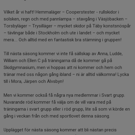
Vilket år vi haft! Hemmaläger – Cooperstester - rullskidor i
solsken, regn och med pannlampa – stavgång i Väsjöbacken –
Torsbyläger – Trysilläger – mycket skidor på Täby konstsnöspår
– tävlingar både i Stockholm och ute i landet – och mycket
mera…. Och alltid med en fantastisk bra stämning i gruppen!
Till nästa säsong kommer vi inte få sällskap av Anna, Ludde,
William och Ellen C på träningarna då de kommer gå på
Skidgymnasium, men vi hoppas att ni kommer och hem och
tränar med oss någon gång ibland – ni är alltid välkomna! Lycka
till i Mora, Järpen och Älvsbyn!
Men vi kommer också få några nya medlemmar i Svart grupp.
Nuvarande röd kommer få välja om de vill vara med på
träningarna i svart grupp eller i röd grupp, lite så som vi körde en
gång i veckan från och med sportlovet denna säsong.
Upplägget för nästa säsong kommer att bli nästan precis