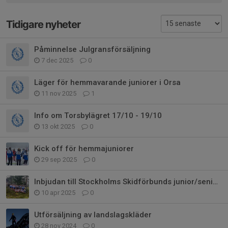
Tidigare nyheter
Påminnelse Julgransförsäljning
7 dec 2025
0
Läger för hemmavarande juniorer i Orsa
11 nov 2025
1
Info om Torsbylägret 17/10 - 19/10
13 okt 2025
0
Kick off för hemmajuniorer
29 sep 2025
0
Inbjudan till Stockholms Skidförbunds junior/seniorläger 2025
10 apr 2025
0
Utförsäljning av landslagskläder
28 nov 2024
0