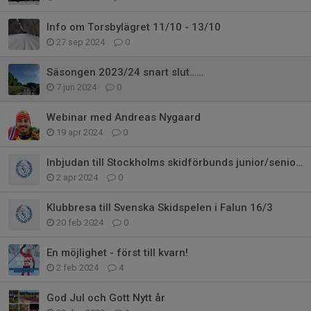
Info om Torsbylägret 11/10 - 13/10
27 sep 2024
0
Säsongen 2023/24 snart slut……
7 jun 2024
0
Webinar med Andreas Nygaard
19 apr 2024
0
Inbjudan till Stockholms skidförbunds junior/seniorläger 2024 (även 2009:or
2 apr 2024
0
Klubbresa till Svenska Skidspelen i Falun 16/3
20 feb 2024
0
En möjlighet - först till kvarn!
2 feb 2024
4
God Jul och Gott Nytt år