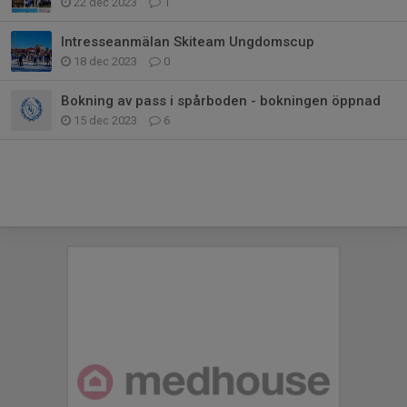
22 dec 2023
1
Intresseanmälan Skiteam Ungdomscup
18 dec 2023
0
Bokning av pass i spårboden - bokningen öppnad
15 dec 2023
6