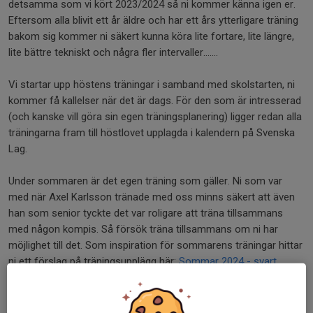
detsamma som vi kört 2023/2024 så ni kommer känna igen er.
Eftersom alla blivit ett år äldre och har ett års ytterligare träning
bakom sig kommer ni säkert kunna köra lite fortare, lite längre,
lite bättre tekniskt och några fler intervaller…….
Vi startar upp höstens träningar i samband med skolstarten, ni
kommer få kallelser när det är dags. För den som är intresserad
(och kanske vill göra sin egen träningsplanering) ligger redan alla
träningarna fram till höstlovet upplagda i kalendern på Svenska
Lag.
Under sommaren är det egen träning som gäller. Ni som var
med när Axel Karlsson tränade med oss minns säkert att även
han som senior tyckte det var roligare att träna tillsammans
med någon kompis. Så försök träna tillsammans om ni har
möjlighet till det. Som inspiration för sommarens träningar hittar
ni ett förslag på träningsupplägg här:
Sommar 2024 - svart
grupp
.
Om vi inte ses på måndagens rullskidpass… Ha en riktigt skön