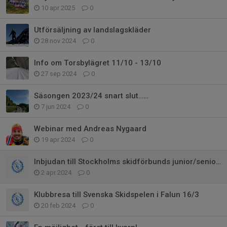
10 apr 2025
0
Utförsäljning av landslagskläder
28 nov 2024
0
Info om Torsbylägret 11/10 - 13/10
27 sep 2024
0
Säsongen 2023/24 snart slut……
7 jun 2024
0
Webinar med Andreas Nygaard
19 apr 2024
0
Inbjudan till Stockholms skidförbunds junior/seniorläger 2024 (även 2009:or
2 apr 2024
0
Klubbresa till Svenska Skidspelen i Falun 16/3
20 feb 2024
0