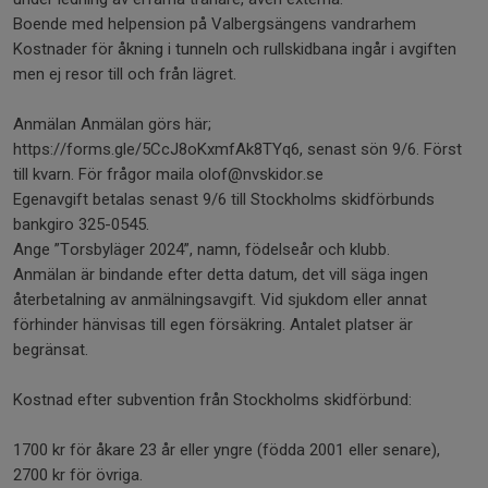
Boende med helpension på Valbergsängens vandrarhem
Kostnader för åkning i tunneln och rullskidbana ingår i avgiften
men ej resor till och från lägret.
Anmälan Anmälan görs här;
https://forms.gle/5CcJ8oKxmfAk8TYq6, senast sön 9/6. Först
till kvarn. För frågor maila olof@nvskidor.se
Egenavgift betalas senast 9/6 till Stockholms skidförbunds
bankgiro 325-0545.
Ange ”Torsbyläger 2024”, namn, födelseår och klubb.
Anmälan är bindande efter detta datum, det vill säga ingen
återbetalning av anmälningsavgift. Vid sjukdom eller annat
förhinder hänvisas till egen försäkring. Antalet platser är
begränsat.
Kostnad efter subvention från Stockholms skidförbund:
1700 kr för åkare 23 år eller yngre (födda 2001 eller senare),
2700 kr för övriga.