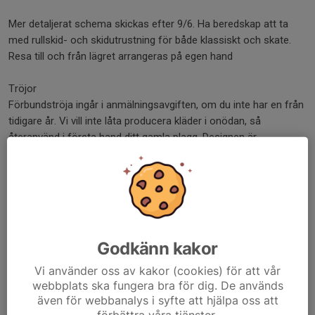
Mer detaljerat schema skickas efter 9/6. Ha beredskap att ta
med rullskid- och skidutrustning för både klassiskt och skate.
Resa till och från lägret arrangeras på egen hand
Tröjor
Förbundströja ingår i anmälningsavgiften, om du inte har en från
tidigare år. Vi vill inte låta producera kläder i onödan, så
återanvänd i första hand ditt gamla plagg. Designen är
oförändrad. Sista anmälan för tröja är 9/6 pga ledtid för
produktion
Välkomna!
/Längdkommittén genom Olof Ekberg
Godkänn kakor
Dela nyhet
Vi använder oss av kakor (cookies) för att vår
webbplats ska fungera bra för dig. De används
även för webbanalys i syfte att hjälpa oss att
förbättra våra tjänster.