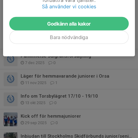
Kommentarer
Så använder vi cookies
Godkänn alla kakor
Bara nödvändiga
Tidigare nyheter
Påminnelse Julgransförsäljning
7 dec 2025
0
Läger för hemmavarande juniorer i Orsa
11 nov 2025
1
Info om Torsbylägret 17/10 - 19/10
13 okt 2025
0
Kick off för hemmajuniorer
29 sep 2025
0
Inbjudan till Stockholms Skidförbunds junior/seniorläger 2025