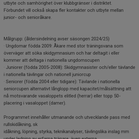
utbyte och samhörighet över klubbgränser i distriktet.
Förbundet vill också skapa fler kontakter och utbyte mellan
junior- och senioråkare.
Målgrupp: (åldersindelning avser säsongen 2024/25)
· Ungdomar födda 2009: Åkare med stor träningsvana som
överväger att söka skidgymnasium och har deltagit i eller
kommer att deltaga i nationella ungdomscupen
· Juniorer (födda 2005-2008): Skidgymnasister och/eller tävlande
i nationella tävlingar och nationell juniorcup
· Seniorer (födda 2004 eller tidigare): Tävlande i nationella
seniorcupen alternativt långlopp med kapacitet/målsättning att
nå motsvarande vasaloppets elitled (herrar) eller topp 50-
placering i vasaloppet (damer).
Programmet innehåller utmanande och utvecklande pass med
rullskidåkning, sk
idåkning, löpning, styrka, teknikanalyser, tävlingslika inslag mm
under ledning av erfarna tränare, även externa.