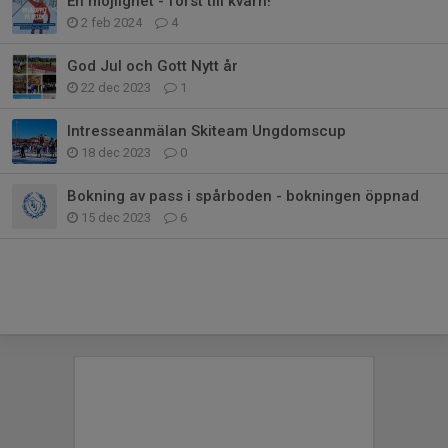
En möjlighet - först till kvarn!
2 feb 2024
4
God Jul och Gott Nytt år
22 dec 2023
1
Intresseanmälan Skiteam Ungdomscup
18 dec 2023
0
Bokning av pass i spårboden - bokningen öppnad
15 dec 2023
6