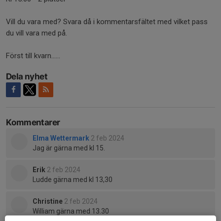
Vill du vara med? Svara då i kommentarsfältet med vilket pass
du vill vara med på.
Först till kvarn......
Dela nyhet
Kommentarer
Elma Wettermark
2 feb 2024
Jag är gärna med kl 15.
Erik
2 feb 2024
Ludde gärna med kl 13,30
Christine
2 feb 2024
William gärna med 13.30