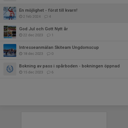
En möjlighet - först till kvarn!
2 feb 2024
4
God Jul och Gott Nytt år
22 dec 2023
1
Intresseanmälan Skiteam Ungdomscup
18 dec 2023
0
Bokning av pass i spårboden - bokningen öppnad
15 dec 2023
6