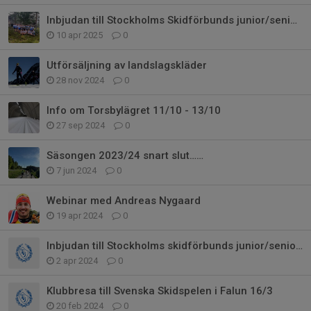
Inbjudan till Stockholms Skidförbunds junior/seniorläger 2025
10 apr 2025
0
Utförsäljning av landslagskläder
28 nov 2024
0
Info om Torsbylägret 11/10 - 13/10
27 sep 2024
0
Säsongen 2023/24 snart slut……
7 jun 2024
0
Webinar med Andreas Nygaard
19 apr 2024
0
Inbjudan till Stockholms skidförbunds junior/seniorläger 2024 (även 2009:or
2 apr 2024
0
Klubbresa till Svenska Skidspelen i Falun 16/3
20 feb 2024
0