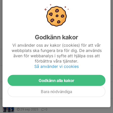
Ellen Conrad
2 feb 2024
Jag är gärna med 15.
Godkänn kakor
Tidigare nyheter
Vi använder oss av kakor (cookies) för att vår
webbplats ska fungera bra för dig. De används
Påminnelse Julgransförsäljning
även för webbanalys i syfte att hjälpa oss att
7 dec 2025
0
förbättra våra tjänster.
Så använder vi cookies
Läger för hemmavarande juniorer i Orsa
11 nov 2025
1
Godkänn alla kakor
Info om Torsbylägret 17/10 - 19/10
Bara nödvändiga
13 okt 2025
0
Kick off för hemmajuniorer
29 sep 2025
0