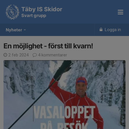
Täby IS Skidor
Svart grupp
Logga in
Nyheter
En möjlighet - först till kvarn!
2 feb 2024
4 kommentarer