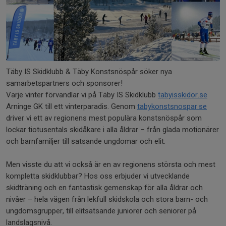
Täby IS Skidklubb & Täby Konstsnöspår söker nya
samarbetspartners och sponsorer!
Varje vinter förvandlar vi på Täby IS Skidklubb
tabyisskidor.se
Arninge GK till ett vinterparadis. Genom
tabykonstsnospar.se
driver vi ett av regionens mest populära konstsnöspår som
lockar tiotusentals skidåkare i alla åldrar – från glada motionärer
och barnfamiljer till satsande ungdomar och elit.
Men visste du att vi också är en av regionens största och mest
kompletta skidklubbar? Hos oss erbjuder vi utvecklande
skidträning och en fantastisk gemenskap för alla åldrar och
nivåer – hela vägen från lekfull skidskola och stora barn- och
ungdomsgrupper, till elitsatsande juniorer och seniorer på
landslagsnivå.