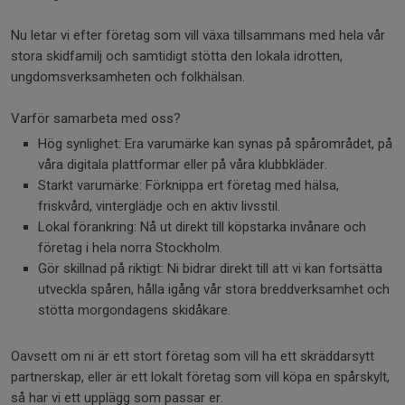
Nu letar vi efter företag som vill växa tillsammans med hela vår
stora skidfamilj och samtidigt stötta den lokala idrotten,
ungdomsverksamheten och folkhälsan.
Varför samarbeta med oss?
Hög synlighet: Era varumärke kan synas på spårområdet, på
våra digitala plattformar eller på våra klubbkläder.
Starkt varumärke: Förknippa ert företag med hälsa,
friskvård, vinterglädje och en aktiv livsstil.
Lokal förankring: Nå ut direkt till köpstarka invånare och
företag i hela norra Stockholm.
Gör skillnad på riktigt: Ni bidrar direkt till att vi kan fortsätta
utveckla spåren, hålla igång vår stora breddverksamhet och
stötta morgondagens skidåkare.
Oavsett om ni är ett stort företag som vill ha ett skräddarsytt
partnerskap, eller är ett lokalt företag som vill köpa en spårskylt,
så har vi ett upplägg som passar er.