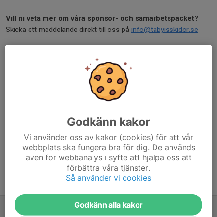
Vill ni veta mer om våra sponsor- och samarbetspacket?
Skicka ett meddelande direkt till oss på
info@tabyisskidor.se
Dela gärna inlägget vidare till företagare i ert nätverk som älskar
skidåkning och lokalt engagemang!
Dela nyhet
Godkänn kakor
Kommentarer
Vi använder oss av kakor (cookies) för att vår
webbplats ska fungera bra för dig. De används
även för webbanalys i syfte att hjälpa oss att
förbättra våra tjänster.
Så använder vi cookies
Tidigare nyheter
Godkänn alla kakor
Vill ditt företag synas där energin, bredden och gemenskapen är som störst?
8 jul, 18:58
0