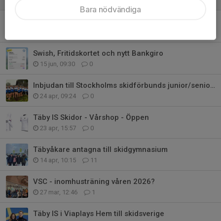
Bara nödvändiga
Save the Date: TIS Kick Off 2026, lördag 5:e September
25 jun, 16:42
0
Swish, Fritidskortet och nytt Bankgiro
15 jun, 09:30
0
Inbjudan till Stockholms skidförbunds junior/seniorläger 2026
24 apr, 09:24
0
Täby IS Skidor - Vårshop - Öppen
23 apr, 15:57
0
Täbyåkare antagna till skidgymnasium
14 apr, 10:15
11
VSC - inomhusträning våren 2026?
27 mar, 12:46
1
Täby IS i Viaplays Hem till skidsverige