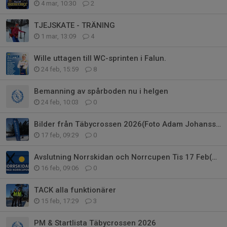
4 mar, 10:30
2
TJEJSKATE - TRÄNING
1 mar, 13:09
4
Wille uttagen till WC-sprinten i Falun.
24 feb, 15:59
8
Bemanning av spårboden nu i helgen
24 feb, 10:03
0
Bilder från Täbycrossen 2026(Foto Adam Johansson)
17 feb, 09:29
0
Avslutning Norrskidan och Norrcupen Tis 17 Feb(Klassiskt)
16 feb, 09:06
0
TACK alla funktionärer
15 feb, 17:29
3
PM & Startlista Täbycrossen 2026