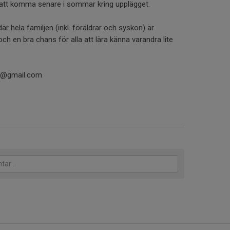
tt komma senare i sommar kring upplägget.
 där hela familjen (inkl. föräldrar och syskon) är
h en bra chans för alla att lära känna varandra lite
on@gmail.com