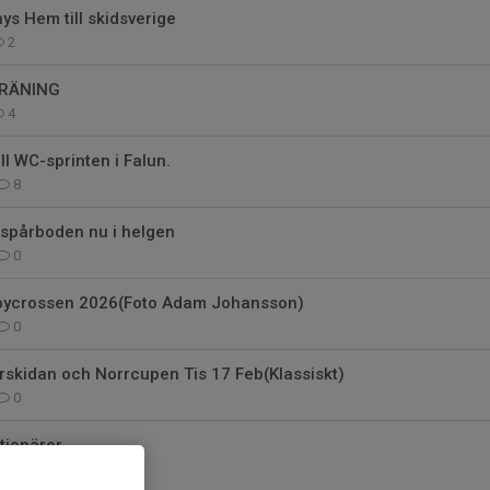
ays Hem till skidsverige
2
TRÄNING
4
ill WC-sprinten i Falun.
8
spårboden nu i helgen
0
äbycrossen 2026(Foto Adam Johansson)
0
rskidan och Norrcupen Tis 17 Feb(Klassiskt)
0
tionärer
3