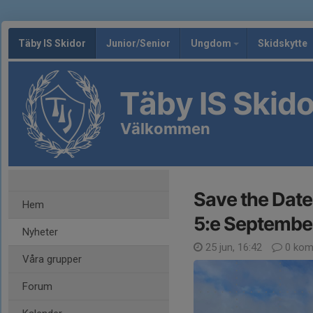
Täby IS Skidor
Junior/Senior
Ungdom
Skidskytte
Täby IS Skido
Välkommen
Save the Date:
Hem
5:e Septembe
Nyheter
25 jun, 16:42
0 kom
Våra grupper
Forum