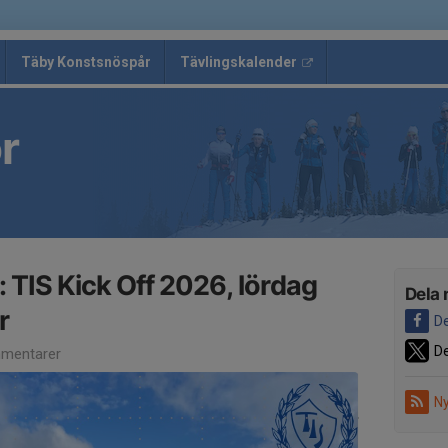
Täby Konstsnöspår
Tävlingskalender
r
 TIS Kick Off 2026, lördag
Dela 
r
De
De
mentarer
Ny