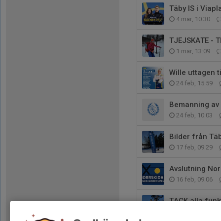
Täby IS i Viapl
4 mar, 10:30
TJEJSKATE - 
1 mar, 13:09
Wille uttagen t
24 feb, 15:59
Bemanning av 
24 feb, 10:03
Bilder från T
17 feb, 09:29
Avslutning Nor
16 feb, 09:06
TACK alla funk
15 feb, 17:29