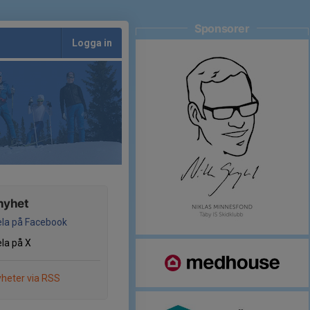
Sponsorer
Logga in
nyhet
la på Facebook
la på X
heter via RSS