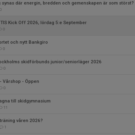
tag synas där energin, bredden och gemenskapen är som störst?
0
 TIS Kick Off 2026, lördag 5:e September
0
ortet och nytt Bankgiro
0
Stockholms skidförbunds junior/seniorläger 2026
0
 - Vårshop - Öppen
0
agna till skidgymnasium
11
träning våren 2026?
1