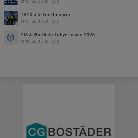
16 feb, 09:06
0
TACK alla funktionärer
15 feb, 17:29
3
PM & Startlista Täbycrossen 2026
13 feb, 15:05
0