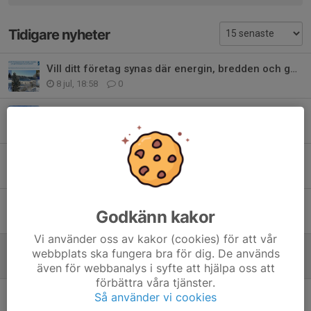
Tidigare nyheter
Vill ditt företag synas där energin, bredden och gemenskapen är som störst?
8 jul, 18:58
0
Save the Date: TIS Kick Off 2026, lördag 5:e September
25 jun, 16:42
0
Swish, Fritidskortet och nytt Bankgiro
15 jun, 09:30
0
Inbjudan till Stockholms skidförbunds junior/seniorläger 2026
Godkänn kakor
24 apr, 09:24
0
Vi använder oss av kakor (cookies) för att vår
Täby IS Skidor - Vårshop - Öppen
webbplats ska fungera bra för dig. De används
23 apr, 15:57
0
även för webbanalys i syfte att hjälpa oss att
förbättra våra tjänster.
Täbyåkare antagna till skidgymnasium
Så använder vi cookies
14 apr, 10:15
11