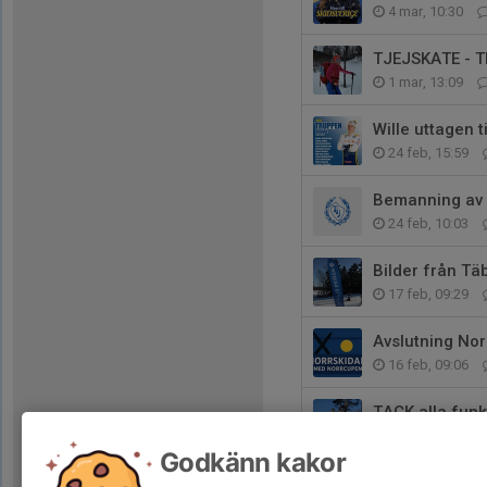
4 mar, 10:30
TJEJSKATE - 
1 mar, 13:09
Wille uttagen t
24 feb, 15:59
Bemanning av 
24 feb, 10:03
Bilder från T
17 feb, 09:29
Avslutning Nor
16 feb, 09:06
TACK alla funk
15 feb, 17:29
Godkänn kakor
PM & Startlis