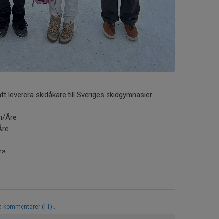
tt leverera skidåkare till Sveriges skidgymnasier.
:
n/Åre
Åre
ra
la kommentarer (11)...