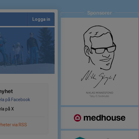
Sponsorer
Logga in
nyhet
la på Facebook
la på X
heter via RSS