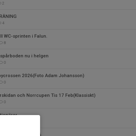
2
TRÄNING
4
ill WC-sprinten i Falun.
8
spårboden nu i helgen
0
äbycrossen 2026(Foto Adam Johansson)
0
rskidan och Norrcupen Tis 17 Feb(Klassiskt)
0
tionärer
3
ta Täbycrossen 2026