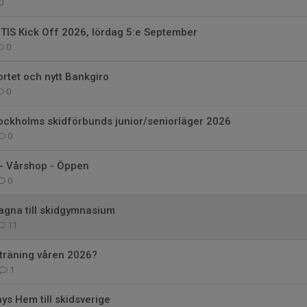
0
 TIS Kick Off 2026, lördag 5:e September
0
ortet och nytt Bankgiro
0
Stockholms skidförbunds junior/seniorläger 2026
0
 - Vårshop - Öppen
0
agna till skidgymnasium
11
träning våren 2026?
1
ays Hem till skidsverige