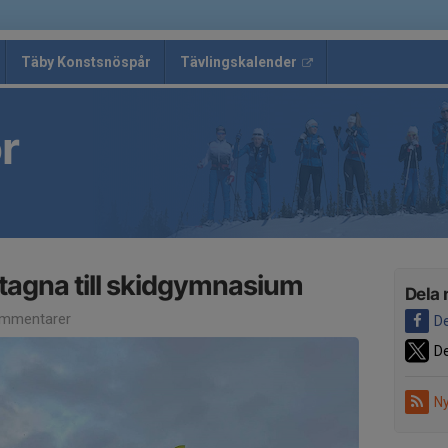
Täby Konstsnöspår
Tävlingskalender
r
tagna till skidgymnasium
Dela 
mmentarer
De
De
Ny