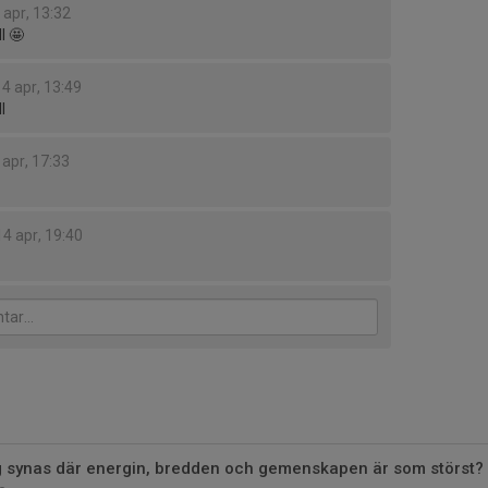
 apr, 13:32
ll 🤩
14 apr, 13:49
l
 apr, 17:33
14 apr, 19:40
tag synas där energin, bredden och gemenskapen är som störst?