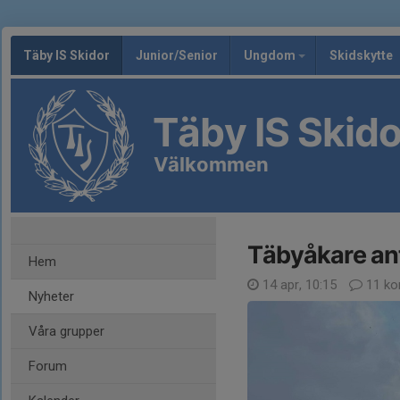
Täby IS Skidor
Junior/Senior
Ungdom
Skidskytte
Täby IS Skido
Välkommen
Täbyåkare an
Hem
14 apr, 10:15
11 ko
Nyheter
Våra grupper
Forum