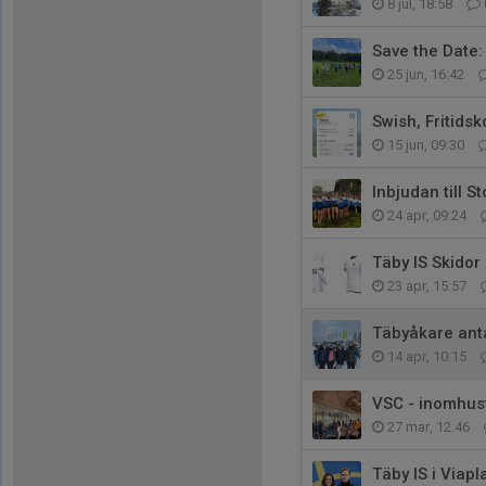
8 jul, 18:58
Save the Date:
25 jun, 16:42
Swish, Fritidsk
15 jun, 09:30
Inbjudan till 
24 apr, 09:24
Täby IS Skidor
23 apr, 15:57
Täbyåkare ant
14 apr, 10:15
VSC - inomhus
27 mar, 12:46
Täby IS i Viapl