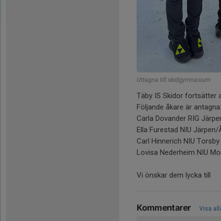
Uttagna till skidgymnasium
Täby IS Skidor fortsätter a
Följande åkare är antagna
Carla Dovander RIG Järpe
Ella Furestad NIU Järpen/
Carl Hinnerich NIU Torsby
Lovisa Nederheim NIU Mo
Vi önskar dem lycka till
Kommentarer
Visa al