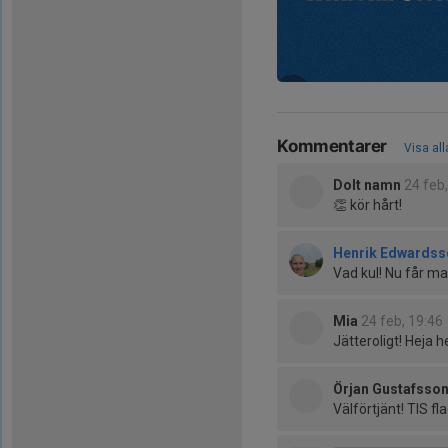
Kommentarer
Visa al
Dolt namn
24 feb
👏 kör hårt!
Henrik Edwardss
Vad kul! Nu får man
Mia
24 feb, 19:46
Jätteroligt! Heja he
Örjan Gustafsso
Välförtjänt! TIS fl