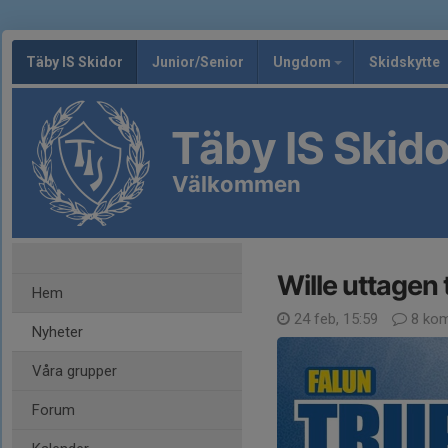
Täby IS Skidor
Junior/Senior
Ungdom
Skidskytte
Täby IS Skido
Välkommen
Wille uttagen 
Hem
24 feb, 15:59
8 kom
Nyheter
Våra grupper
Forum