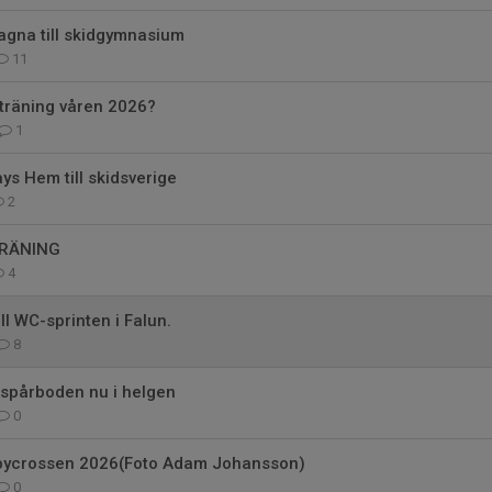
agna till skidgymnasium
11
träning våren 2026?
1
ays Hem till skidsverige
2
TRÄNING
4
ill WC-sprinten i Falun.
8
spårboden nu i helgen
0
äbycrossen 2026(Foto Adam Johansson)
0