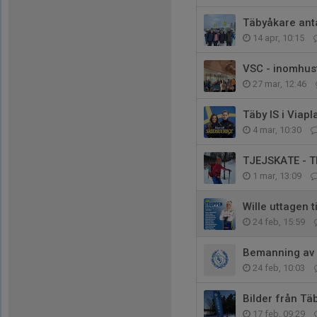
Täbyåkare ant
14 apr, 10:15
VSC - inomhus
27 mar, 12:46
Täby IS i Viapl
4 mar, 10:30
TJEJSKATE - 
1 mar, 13:09
Wille uttagen t
24 feb, 15:59
Bemanning av 
24 feb, 10:03
Bilder från T
17 feb, 09:29