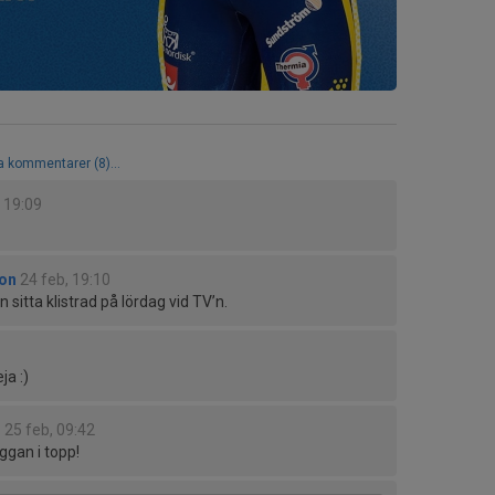
la kommentarer (8)...
, 19:09
on
24 feb, 19:10
 sitta klistrad på lördag vid TV’n.
ja :)
n
25 feb, 09:42
aggan i topp!