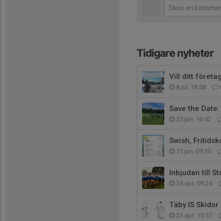
Tidigare nyheter
Vill ditt före
8 jul, 18:58
Save the Date:
25 jun, 16:42
Swish, Fritidsk
15 jun, 09:30
Inbjudan till 
24 apr, 09:24
Täby IS Skidor
23 apr, 15:57