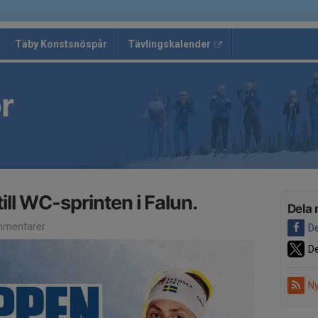
Täby Konstsnöspår
Tävlingskalender
r
till WC-sprinten i Falun.
Dela 
mentarer
De
De
Ny