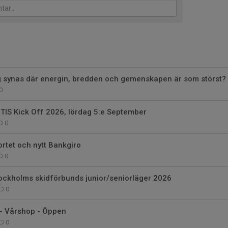
tag synas där energin, bredden och gemenskapen är som störst?
0
 TIS Kick Off 2026, lördag 5:e September
0
ortet och nytt Bankgiro
0
Stockholms skidförbunds junior/seniorläger 2026
0
 - Vårshop - Öppen
0