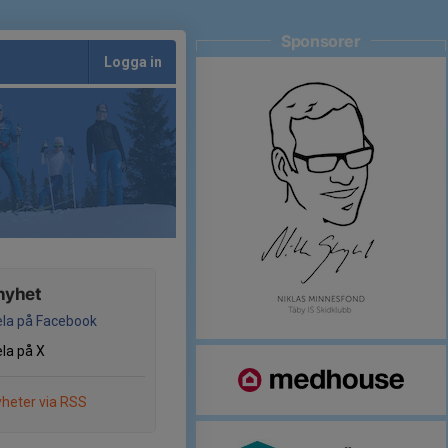
Sponsorer
Logga in
nyhet
la på Facebook
la på X
heter via RSS