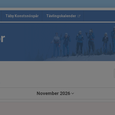
Täby Konstsnöspår
Tävlingskalender
r
a
November 2026