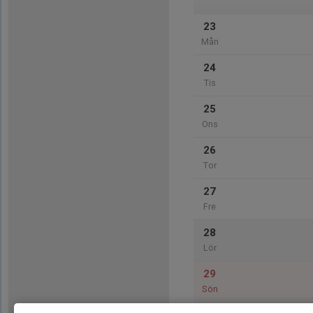
23
Mån
24
Tis
25
Ons
26
Tor
27
Fre
28
Lör
29
Sön