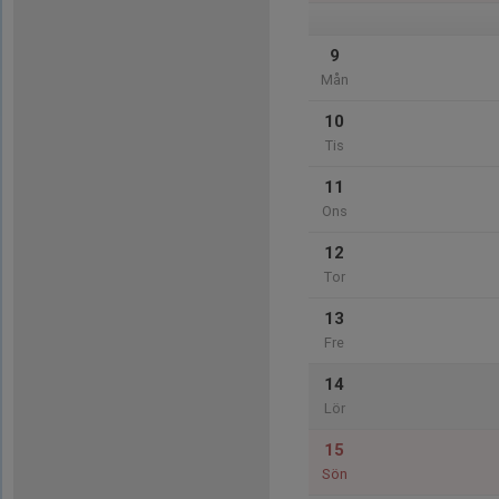
9
Mån
10
Tis
11
Ons
12
Tor
13
Fre
14
Lör
15
Sön