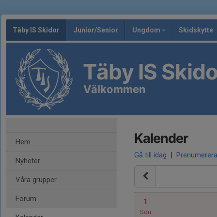
Täby IS Skidor
Junior/Senior
Ungdom
Skidskytte
Täby IS Skido
Välkommen
Kalender
Hem
Gå till idag
|
Prenumerer
Nyheter
Våra grupper
Forum
1
Sön