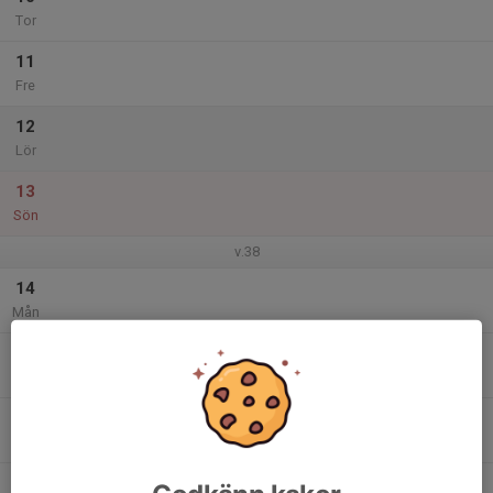
Tor
11
Fre
12
Lör
13
Sön
v.38
14
Mån
15
Tis
16
Ons
17