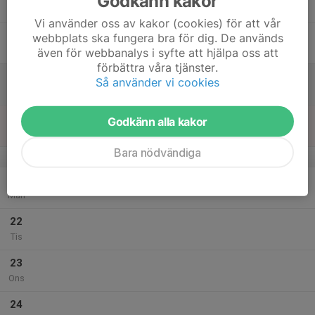
Godkänn kakor
Tor
Vi använder oss av kakor (cookies) för att vår
18
webbplats ska fungera bra för dig. De används
Fre
även för webbanalys i syfte att hjälpa oss att
förbättra våra tjänster.
19
Så använder vi cookies
Lör
20
Godkänn alla kakor
Sön
Bara nödvändiga
v.39
21
Mån
22
Tis
23
Ons
24