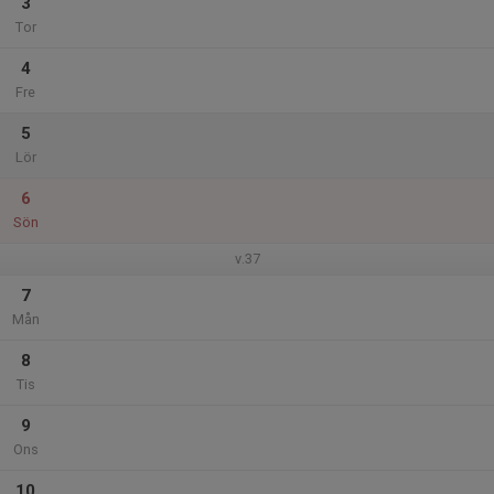
3
Tor
4
Fre
5
Lör
6
Sön
v.37
7
Mån
8
Tis
9
Ons
10