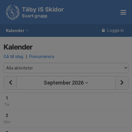
Täby IS Skidor
Svart grupp
Logga in
Kalender
Kalender
Gå till idag
|
Prenumerera
September 2026
1
Tis
2
Ons