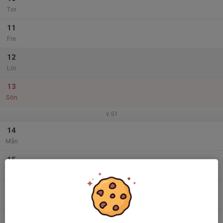
Tor
11
Fre
12
Lör
13
Sön
v.51
14
Mån
15
Tis
16
Ons
17