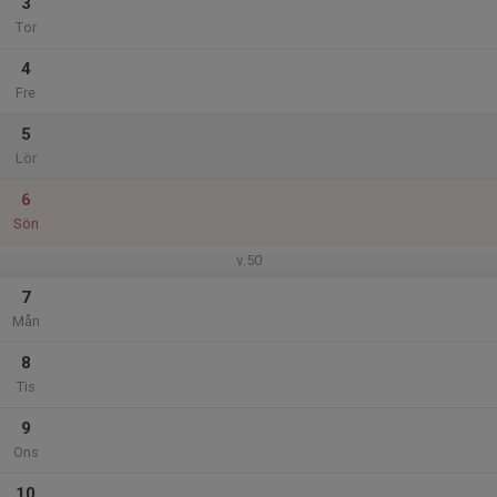
3
Tor
4
Fre
5
Lör
6
Sön
v.50
7
Mån
8
Tis
9
Ons
10