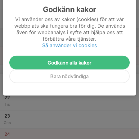
Tor
Godkänn kakor
18
Vi använder oss av kakor (cookies) för att vår
Fre
webbplats ska fungera bra för dig. De används
även för webbanalys i syfte att hjälpa oss att
19
förbättra våra tjänster.
Lör
Så använder vi cookies
20
Sön
Godkänn alla kakor
v.52
Bara nödvändiga
21
Mån
22
Tis
23
Ons
24