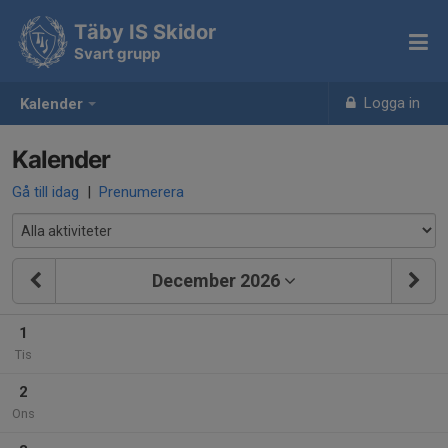
Täby IS Skidor
Svart grupp
Logga in
Kalender
Kalender
Gå till idag
|
Prenumerera
December 2026
1
Tis
2
Ons