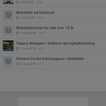
4 feb 2019
0
Skidskytte på höstlovet
15 okt 2018
0
Skidskyttekortet för alla över 15 år
14 sep 2018
0
Tappra deltagare i kvällens springskyttetävling
11 sep 2018
2
Höstens första träningspass i skidskytte
31 aug 2018
1