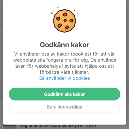
14 nov 2021
0
Fantastisk träningskväll vid Gullsjön!
8 sep 2021
0
Sommarläger Torsby 2021 - anmälan senast 13 juni!
12 jun 2021
0
Godkänn kakor
Nu är barmarksträningen för skidskyttarna igång!
Vi använder oss av kakor (cookies) för att vår
28 mar 2021
2
webbplats ska fungera bra för dig. De används
även för webbanalys i syfte att hjälpa oss att
Våra skidskyttar tar guld!
förbättra våra tjänster.
9 okt 2020
0
Så använder vi cookies
Skidskyttekortet!
Godkänn alla kakor
1 jun 2020
0
Bara nödvändiga
Luftgevär till salu
31 mar 2019
0
Regionsmästerskap Skidskytte - 2019