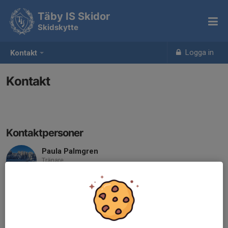
Täby IS Skidor
Skidskytte
Logga in
Kontakt
Kontakt
Kontaktpersoner
Paula Palmgren
Tränare
070-511 35 45
paulapalmgren@hotmail.com
info@tabyisskidor.se