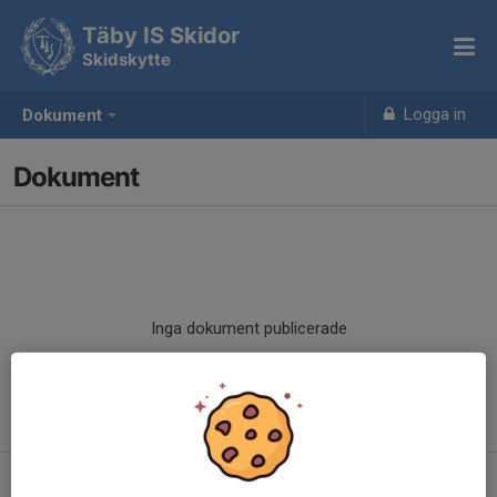
Täby IS Skidor
Skidskytte
Logga in
Dokument
Dokument
Inga dokument publicerade