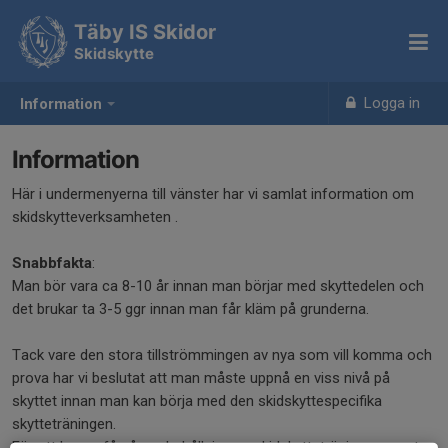
Täby IS Skidor
Skidskytte
Logga in
Information
Information
Här i undermenyerna till vänster har vi samlat information om
skidskytteverksamheten .
Snabbfakta
:
Man bör vara ca 8-10 år innan man börjar med skyttedelen och
det brukar ta 3-5 ggr innan man får kläm på grunderna.
Tack vare den stora tillströmmingen av nya som vill komma och
prova har vi beslutat att man måste uppnå en viss nivå på
skyttet innan man kan börja med den skidskyttespecifika
skytteträningen.
För att kunna få någon behållning av skidskytteträningen samt