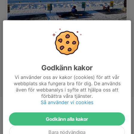
Godkänn kakor
Vi använder oss av kakor (cookies) för att vår
webbplats ska fungera bra för dig. De används
även för webbanalys i syfte att hjälpa oss att
förbättra våra tjänster.
Så använder vi cookies
Titel
Tränare
Ålder
49 år
Godkänn alla kakor
Bara nödvändiga