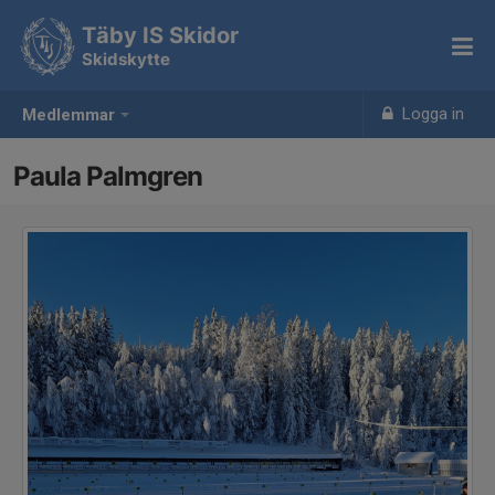
Täby IS Skidor
Skidskytte
Logga in
Medlemmar
Paula Palmgren