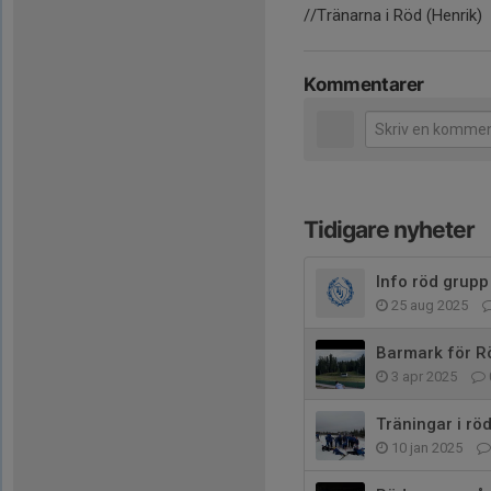
//Tränarna i Röd (Henrik)
Kommentarer
Tidigare nyheter
Info röd grupp
25 aug 2025
Barmark för R
3 apr 2025
Träningar i rö
10 jan 2025