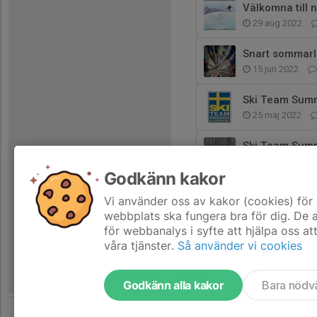
Välkomna till 
29 aug 2022
Snart sommarlo
15 jun 2022
Ski Team Sum
25 maj 2022
Ski Team Sum
4 maj 2022
Godkänn kakor
En helt vanlig t
Vi använder oss av kakor (cookies) för 
16 mar 2022
webbplats ska fungera bra för dig. De
för webbanalys i syfte att hjälpa oss at
våra tjänster.
Så använder vi cookies
Godkänn alla kakor
Bara nödv