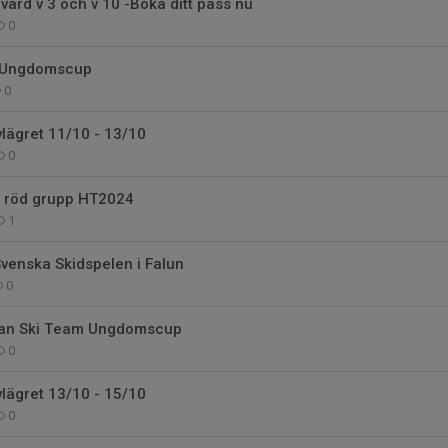
ärd v 3 och v 10 -Boka ditt pass nu
0
 Ungdomscup
0
lägret 11/10 - 13/10
0
ll röd grupp HT2024
1
 Svenska Skidspelen i Falun
0
lan Ski Team Ungdomscup
0
lägret 13/10 - 15/10
0