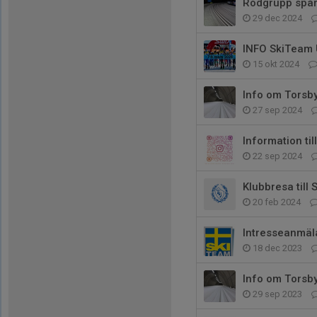
Rödgrupp spårv
29 dec 2024
INFO SkiTeam
15 okt 2024
Info om Torsby
27 sep 2024
Information ti
22 sep 2024
Klubbresa till
20 feb 2024
Intresseanmä
18 dec 2023
Info om Torsby
29 sep 2023