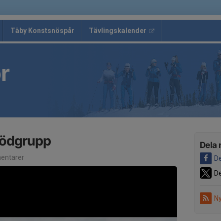
Täby Konstsnöspår
Tävlingskalender
r
Rödgrupp
Dela 
entarer
De
De
Ny