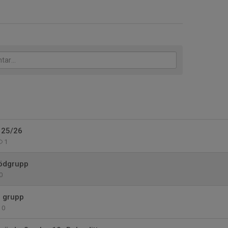
 25/26
1
ödgrupp
0
d grupp
0