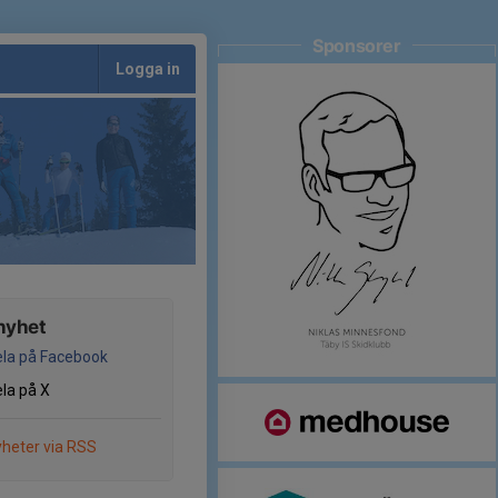
Sponsorer
Logga in
nyhet
la på Facebook
la på X
heter via RSS