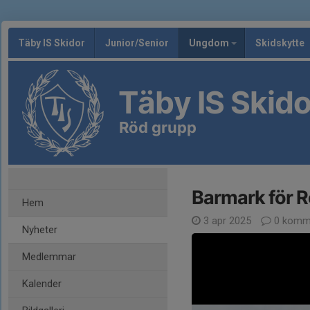
Täby IS Skidor
Junior/Senior
Ungdom
Skidskytte
Täby IS Skido
Röd grupp
Barmark för 
Hem
3 apr 2025
0 komm
Nyheter
Medlemmar
Kalender