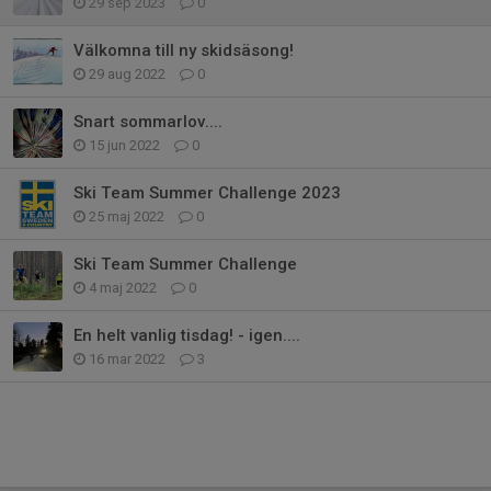
29 sep 2023
0
Välkomna till ny skidsäsong!
29 aug 2022
0
Snart sommarlov....
15 jun 2022
0
Ski Team Summer Challenge 2023
25 maj 2022
0
Ski Team Summer Challenge
4 maj 2022
0
En helt vanlig tisdag! - igen....
16 mar 2022
3