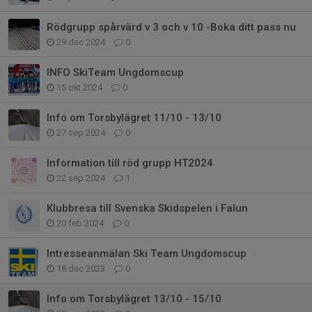
Rödgrupp spårvärd v 3 och v 10 -Boka ditt pass nu
29 dec 2024
0
INFO SkiTeam Ungdomscup
15 okt 2024
0
Info om Torsbylägret 11/10 - 13/10
27 sep 2024
0
Information till röd grupp HT2024
22 sep 2024
1
Klubbresa till Svenska Skidspelen i Falun
20 feb 2024
0
Intresseanmälan Ski Team Ungdomscup
18 dec 2023
0
Info om Torsbylägret 13/10 - 15/10