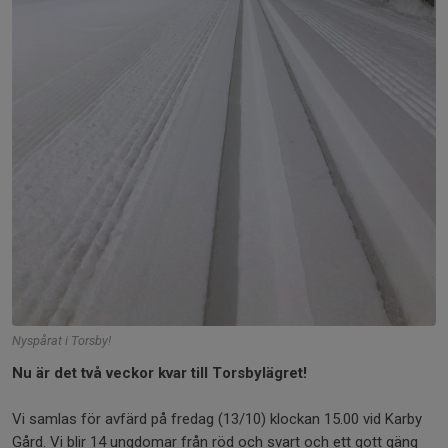
Nyspårat i Torsby!
Nu är det två veckor kvar till Torsbylägret!
Vi samlas för avfärd på fredag (13/10) klockan 15.00 vid Karby
Gård. Vi blir 14 ungdomar från röd och svart och ett gott gäng