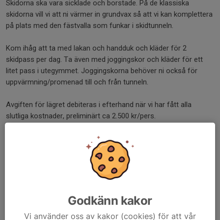
Skidorna ska vara sicklade och borstade. På de klassiska
skidorna vill vi att ni värmer in grundvax så att vi kan komplettera
på plats med den fästvalla som funkar i skidtunneln.
Kom ihåg att ta med lakan och handduk och kläder för 2
skidpass per dag. Ta även med joggingskor och kläder för ett
litet pass i utegymmet. Joggingskorna behöver ni också för
uppvärmning/promenad till och från tunneln.
Avgiften för lägret debiteras i efterhand när vi har fått alla
slutliga kostnader, preliminärt ca 2.500 kr/pers.
Vi beräknar att vara tillbaka på Karby Gård vid 21-tiden på
söndag kväll.
Höra av er till undertecknad om ni har några frågor.
Det här kommer att bli skoj!
Godkänn kakor
Vi använder oss av kakor (cookies) för att vår
Ledarna gm Pelle F.