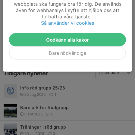
webbplats ska fungera bra för dig. De används
även för webbanalys i syfte att hjälpa oss att
Dela nyhet
förbättra våra tjänster.
Så använder vi cookies
Kommentarer
Godkänn alla kakor
Bara nödvändiga
Tidigare nyheter
Info röd grupp 25/26
25 aug 2025
1
Barmark för Rödgrupp
3 apr 2025
0
Träningar i röd grupp
10 jan 2025
0