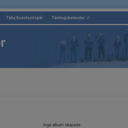
Täby Konstsnöspår
Tävlingskalender
r
Inga album skapade