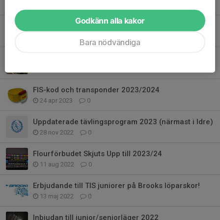
30 apr 2024
0
Godkänn alla kakor
Vauhti Beställning/Info
8 sep 2023
0
Bara nödvändiga
Slipning av skidor.
29 maj 2023
0
FIS-kod och transponder 2023/2024
24 apr 2023
0
Uppdaterade tävlingsprogram 2023 (närmast i Idre)
28 nov 2022
0
Flourförbudet Skjuts Upp till 2023/24
11 aug 2022
0
Erbjudande till TIS juniorer på Brooks löparskor!
13 maj 2022
0
Inbjudan till junior/seniorläger 2022