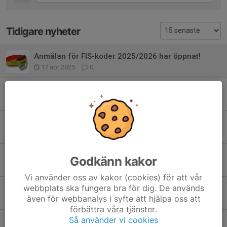
Tidigare nyheter
Anmälan för FIS-koder 2025/2026 har öppnat!
17 apr 2025
0
Gemensam träning för ungdomar och juniorer
29 okt 2024
0
Vallamöte - Nya Juniorföräldrar?
22 okt 2024
0
Seniorer på läger i Vålådalen
Godkänn kakor
18 okt 2024
0
Vi använder oss av kakor (cookies) för att vår
webbplats ska fungera bra för dig. De används
Vårsavslutning Ungdom
även för webbanalys i syfte att hjälpa oss att
5 jun 2024
1
förbättra våra tjänster.
Så använder vi cookies
Anmälan för FIS-koder 2024/2025 har öppnat!