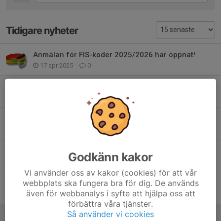
Tidigare nyheter
Anmälan för FIS-koder 2025/2026 har öppnat!
17 apr 2025
0
Gemensam träning för ungdomar och juniorer
29 okt 2024
0
Vallamöte - Nya Juniorföräldrar?
22 okt 2024
0
Seniorer på läger i Vålådalen
Godkänn kakor
18 okt 2024
0
Vi använder oss av kakor (cookies) för att vår
webbplats ska fungera bra för dig. De används
Vårsavslutning Ungdom
även för webbanalys i syfte att hjälpa oss att
5 jun 2024
1
förbättra våra tjänster.
Så använder vi cookies
Anmälan för FIS-koder 2024/2025 har öppnat!