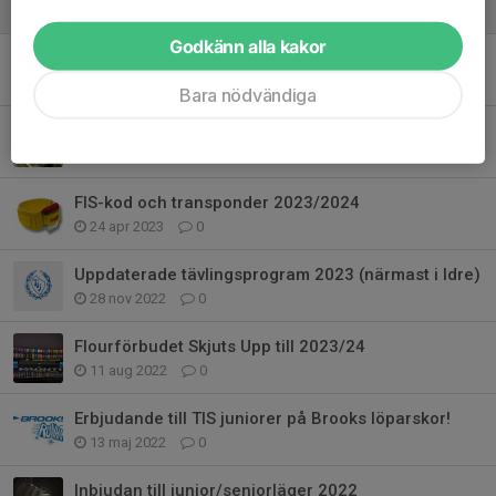
30 apr 2024
0
Godkänn alla kakor
Vauhti Beställning/Info
8 sep 2023
0
Bara nödvändiga
Slipning av skidor.
29 maj 2023
0
FIS-kod och transponder 2023/2024
24 apr 2023
0
Uppdaterade tävlingsprogram 2023 (närmast i Idre)
28 nov 2022
0
Flourförbudet Skjuts Upp till 2023/24
11 aug 2022
0
Erbjudande till TIS juniorer på Brooks löparskor!
13 maj 2022
0
Inbjudan till junior/seniorläger 2022