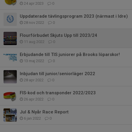
24 apr 2023
0
Uppdaterade tävlingsprogram 2023 (närmast i Idre)
28 nov 2022
0
Flourförbudet Skjuts Upp till 2023/24
11 aug 2022
0
Erbjudande till TIS juniorer på Brooks löparskor!
13 maj 2022
0
Inbjudan till junior/seniorläger 2022
28 apr 2022
0
FIS-kod och transponder 2022/2023
26 apr 2022
0
Jul & Nyår Race Report
6 jan 2022
0