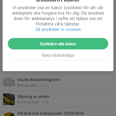
29 okt 2024
0
Vi använder oss av kakor (cookies) för att vår
Vallamöte - Nya Juniorföräldrar?
webbplats ska fungera bra för dig. De används
även för webbanalys i syfte att hjälpa oss att
22 okt 2024
0
förbättra våra tjänster.
Så använder vi cookies
Seniorer på läger i Vålådalen
18 okt 2024
0
Godkänn alla kakor
Vårsavslutning Ungdom
5 jun 2024
1
Bara nödvändiga
Anmälan för FIS-koder 2024/2025 har öppnat!
30 apr 2024
0
Vauhti Beställning/Info
8 sep 2023
0
Slipning av skidor.
29 maj 2023
0
FIS-kod och transponder 2023/2024