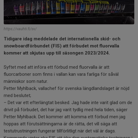
https://vauhti.fi/sv/
Tidigare idag meddelade det internationella skid- och
snowboardförbundet (FIS) att förbudet mot fluorvalla
kommer att skjutas upp till säsongen 2023/2024.
Syftet med att införa ett förbud med fluorvalla är att
fluorcarboner som finns i vallan kan vara farliga för såväl
människor som natur.
Petter Myhlback, vallachef för svenska längdlandslaget är nöjd
med beslutet;
– Det var ett efterlängtat besked. Jag hade inte varit glad om de
drivit på förbudet, det har jag varit tydlig med hela tiden, säger
Petter Myhlback. Det kommer att komma ett förbud men jag
hoppas att förutsättningarna är de rätta, det vill säga att
testutrustningen fungerar tillförlitligt när det väl är dags.