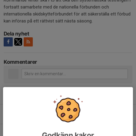
Kommande vinter ska FIS att öka den systematiska testningen i
fortsatt samarbete med de nationella förbunden och
internationella skidskytteförbundet för att säkerställa ett förbud
kan införas på ett rättvist sätt nästa säsong.
Dela nyhet
Kommentarer
Tidigare nyheter
Anmälan för FIS-koder 2025/2026 har öppnat!
17 apr 2025
0
Gemensam träning för ungdomar och juniorer
Godkänn kakor