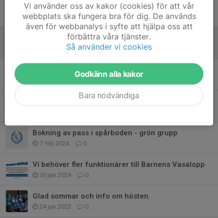
Vi använder oss av kakor (cookies) för att vår
Information från föräldramötet
webbplats ska fungera bra för dig. De används
19 jan 2025
0
även för webbanalys i syfte att hjälpa oss att
förbättra våra tjänster.
Tävlingar 2025
Så använder vi cookies
19 dec 2024
0
Spårboden Bemanning
Godkänn alla kakor
17 dec 2024
0
Bara nödvändiga
Ni vet väl om att vi har en Whatsapp-grupp?
8 sep 2024
0
Bokning av pass i spårboden - grön grupp
7 feb 2024
0
Vi behöver fler funktionärer till Barnens Vasalopp
30 jan 2024
0
Glad sommar och info om hösten.
24 jun 2022
0