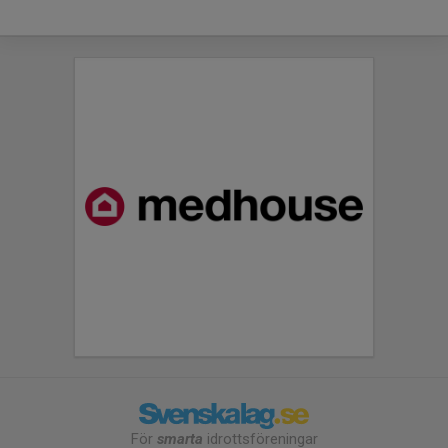
För
smarta
idrottsföreningar