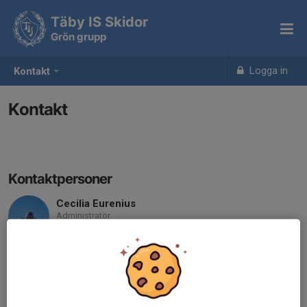
Täby IS Skidor
Grön grupp
Logga in
Kontakt
Kontakt
Kontaktpersoner
Cecilia Eurenius
Administratör
070-579 83 53
ciccieurenius@gmail.com
Jacob Alm
Tränare