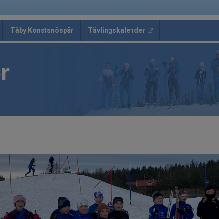
Täby Konstsnöspår
Tävlingskalender
r