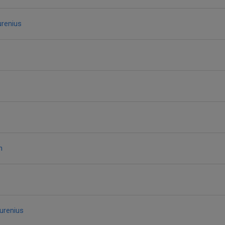
urenius
n
urenius