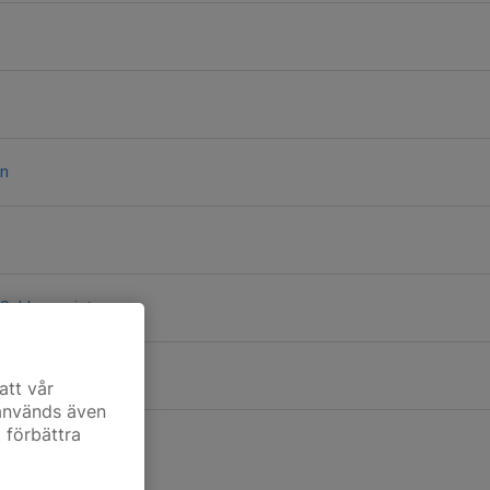
on
 Schleenvoigt
att vår
 används även
t förbättra