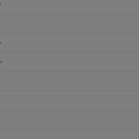
m
n
r