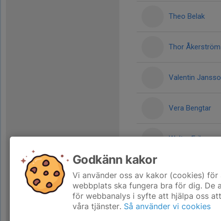
Theo Belak
Thor Åkerström
Valentin Janss
Vera Bengtar
Walter Eriksson
Godkänn kakor
William Kvist
Vi använder oss av kakor (cookies) för 
webbplats ska fungera bra för dig. De
för webbanalys i syfte att hjälpa oss at
våra tjänster.
Så använder vi cookies