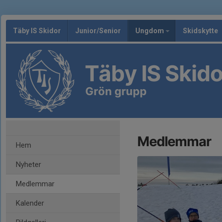
Täby IS Skidor
Junior/Senior
Ungdom
Skidskytte
Täby IS Skido
Grön grupp
Medlemmar
Hem
Nyheter
Medlemmar
Kalender