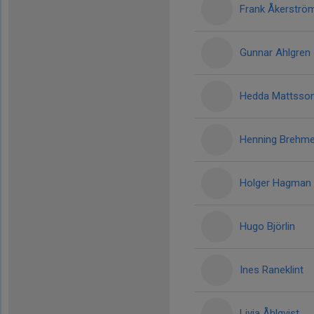
Frank Åkerströ
Gunnar Ahlgren
Hedda Mattsso
Henning Brehme
Holger Hagman
Hugo Björlin
Ines Raneklint
Livia Åhlqvist