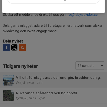
Vill ni veta mer om våra sponsor- och samarbetspacket?
Skicka ett meddelande direkt till oss på
info@tabyisskidor.se
Dela gärna inlägget vidare till företagare i ert nätverk som älskar
skidåkning och lokalt engagemang!
Dela nyhet
Tidigare nyheter
Vill ditt företag synas där energin, bredden och gemenskapen är som störst?
8 jul, 19:00
0
Nuvarande spårlängd och höjdprofil
28 jan, 09:39
0