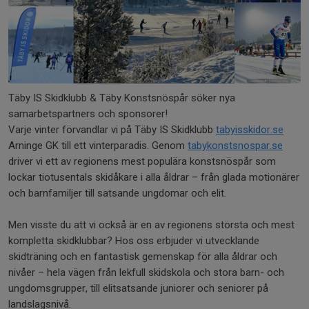
Täby IS Skidklubb & Täby Konstsnöspår söker nya
samarbetspartners och sponsorer!
Varje vinter förvandlar vi på Täby IS Skidklubb
tabyisskidor.se
Arninge GK till ett vinterparadis. Genom
tabykonstsnospar.se
driver vi ett av regionens mest populära konstsnöspår som
lockar tiotusentals skidåkare i alla åldrar – från glada motionärer
och barnfamiljer till satsande ungdomar och elit.
Men visste du att vi också är en av regionens största och mest
kompletta skidklubbar? Hos oss erbjuder vi utvecklande
skidträning och en fantastisk gemenskap för alla åldrar och
nivåer – hela vägen från lekfull skidskola och stora barn- och
ungdomsgrupper, till elitsatsande juniorer och seniorer på
landslagsnivå.