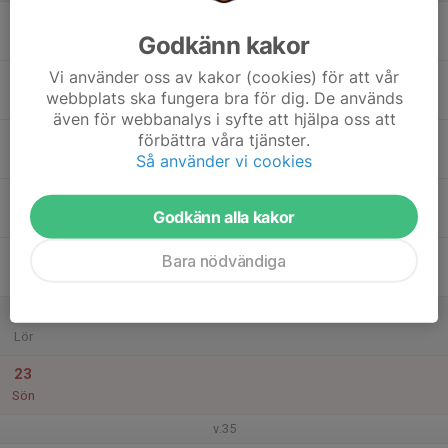
17
Godkänn kakor
Mån
Vi använder oss av kakor (cookies) för att vår
18
webbplats ska fungera bra för dig. De används
Tis
även för webbanalys i syfte att hjälpa oss att
19
förbättra våra tjänster.
Så använder vi cookies
Ons
20
Godkänn alla kakor
Tor
21
Bara nödvändiga
Fre
22
Lör
23
Sön
v.35