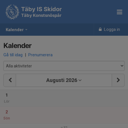
Täby IS Skidor
Täby Konstsnöspår
Logga in
Kalender
Kalender
Gå till idag
|
Prenumerera
Augusti 2026
1
Lör
2
Sön
v.32