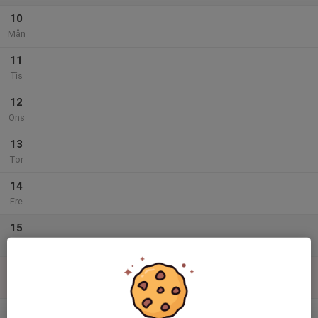
10
Mån
11
Tis
12
Ons
13
Tor
14
Fre
15
Lör
16
Sön
v.34