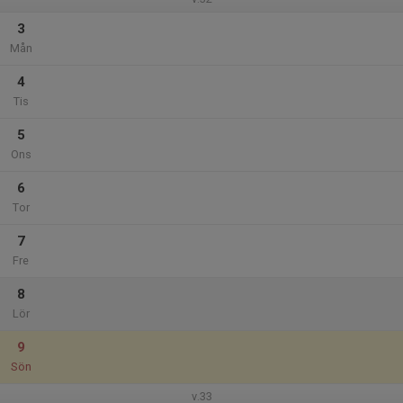
3
Mån
4
Tis
5
Ons
6
Tor
7
Fre
8
Lör
9
Sön
v.33